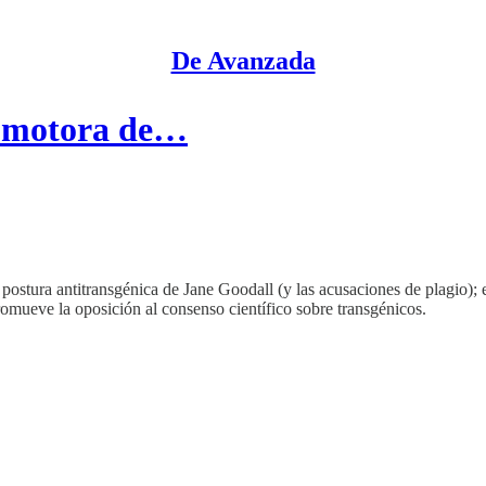
De Avanzada
promotora de…
ostura antitransgénica de Jane Goodall (y las acusaciones de plagio); 
romueve la oposición al consenso científico sobre transgénicos.