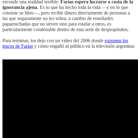
esconde una realidad terrible:
Farías espera lucrarse a costa de la
ignorancia ajena
. Es lo que ha hecho toda la vida —y en lo que
consiste su libro—, pero recibir dinero directamente de personas a
las que seguramente no les sobra, a cambio de enseñarles
paparruchadas que no sirven sino para estafar a otros, es
particularmente condenable dentro de esta serie de despropósitos.
Para terminar, los dejo con un video del 2006 donde
exponen los
trucos de Farías
y cómo engañó al público en la televisión argentina: