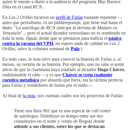
quien le miente a diario a la audiencia del programa
Muy Buenos
Días
en el canal
RCN
.
En
Las 2 Orillas
hicieron un
perfil de Farías
bastante repelente —
antes que periodismo, es un publirreportaje, que tiene mal hasta el
título: "
La astróloga de RCN anticipa la derrota de Maduro en
Venezuela
"... pero el actual dictador venezolano no es nombrado en
toda la nota. (Igual, desde que se prestaron para traficar el
pánico
contra la vacuna del VPH
, no espero nada de calidad en
Las 2
Orillas
, salvo la columna semanal de
Pala
.)
En todo caso, la nota sirve para conocer la historia de Farías o, al
menos, su versión de su historia. Por ejemplo, uno no sabe si sentir
alivio de que la charlatana haya estafado al dictador
Hugo Chávez
,
endulzándole el oído —y es que
Chávez se creía cualquier
cuentico metafísico
por absurdo que fuera, era la víctima perfecta
para Farías y vendedores de humo por el estilo—.
Al final de
la nota
, nos cuentan cuáles son los proyectos de Farías:
Tiene una línea 901 que es una especie de
call center
de astrólogos. Distribuye su tiempo entre sus dos
consultorios en el norte y centro de Bogotá donde
atiende a sus clientes, entre los que se destacan