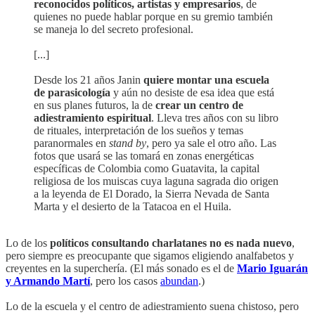
reconocidos políticos, artistas y empresarios
, de
quienes no puede hablar porque en su gremio también
se maneja lo del secreto profesional.
[...]
Desde los 21 años Janin
quiere montar una escuela
de parasicología
y aún no desiste de esa idea que está
en sus planes futuros, la de
crear un centro de
adiestramiento espiritual
. Lleva tres años con su libro
de rituales, interpretación de los sueños y temas
paranormales en
stand by
, pero ya sale el otro año. Las
fotos que usará se las tomará en zonas energéticas
específicas de Colombia como Guatavita, la capital
religiosa de los muiscas cuya laguna sagrada dio origen
a la leyenda de El Dorado, la Sierra Nevada de Santa
Marta y el desierto de la Tatacoa en el Huila.
Lo de los
políticos consultando charlatanes no es nada nuevo
,
pero siempre es preocupante que sigamos eligiendo analfabetos y
creyentes en la superchería. (El más sonado es el de
Mario Iguarán
y Armando Martí
, pero los casos
abundan
.)
Lo de la escuela y el centro de adiestramiento suena chistoso, pero