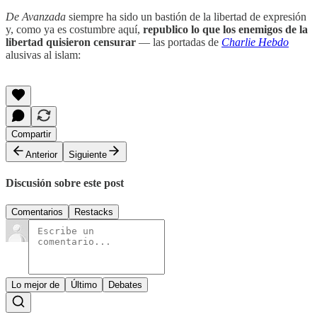
De Avanzada
siempre ha sido un bastión de la libertad de expresión
y, como ya es costumbre aquí,
republico lo que los enemigos de la
libertad quisieron censurar
— las portadas de
Charlie Hebdo
alusivas al islam:
Compartir
Anterior
Siguiente
Discusión sobre este post
Comentarios
Restacks
Lo mejor de
Último
Debates