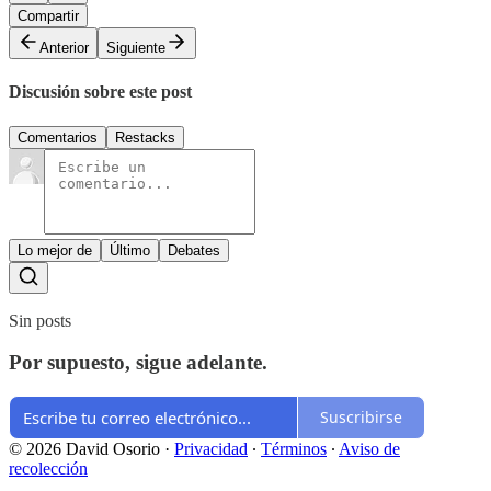
Compartir
Anterior
Siguiente
Discusión sobre este post
Comentarios
Restacks
Lo mejor de
Último
Debates
Sin posts
Por supuesto, sigue adelante.
Suscribirse
© 2026 David Osorio
·
Privacidad
∙
Términos
∙
Aviso de
recolección