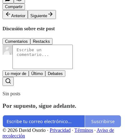
Compartir
Anterior
Siguiente
Discusión sobre este post
Comentarios
Restacks
Lo mejor de
Último
Debates
Sin posts
Por supuesto, sigue adelante.
Suscribirse
© 2026 David Osorio
·
Privacidad
∙
Términos
∙
Aviso de
recolección