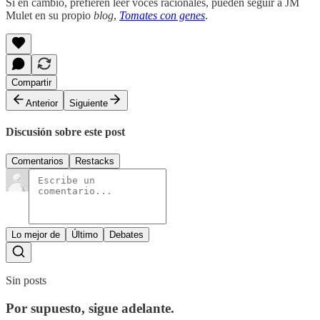
Si en cambio, prefieren leer voces racionales, pueden seguir a JM
Mulet en su propio
blog
,
Tomates con genes
.
Compartir
Anterior
Siguiente
Discusión sobre este post
Comentarios
Restacks
Lo mejor de
Último
Debates
Sin posts
Por supuesto, sigue adelante.