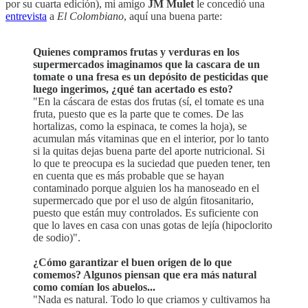
por su cuarta edición), mi amigo
JM Mulet
le concedió una
entrevista
a
El Colombiano
, aquí una buena parte:
Quienes compramos frutas y verduras en los
supermercados imaginamos que la cascara de un
tomate o una fresa es un depósito de pesticidas que
luego ingerimos, ¿qué tan acertado es esto?
"En la cáscara de estas dos frutas (sí, el tomate es una
fruta, puesto que es la parte que te comes. De las
hortalizas, como la espinaca, te comes la hoja), se
acumulan más vitaminas que en el interior, por lo tanto
si la quitas dejas buena parte del aporte nutricional. Si
lo que te preocupa es la suciedad que pueden tener, ten
en cuenta que es más probable que se hayan
contaminado porque alguien los ha manoseado en el
supermercado que por el uso de algún fitosanitario,
puesto que están muy controlados. Es suficiente con
que lo laves en casa con unas gotas de lejía (hipoclorito
de sodio)".
¿Cómo garantizar el buen origen de lo que
comemos? Algunos piensan que era más natural
como comían los abuelos...
"Nada es natural. Todo lo que criamos y cultivamos ha