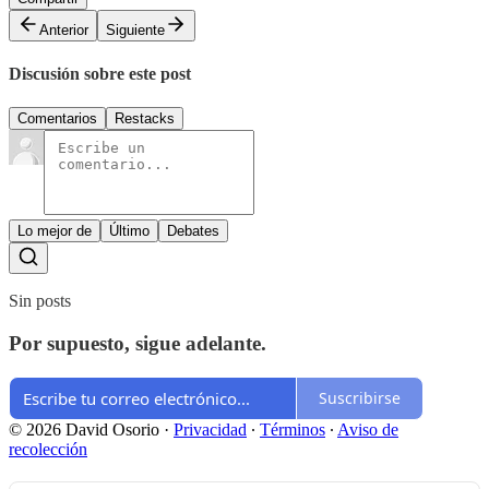
Anterior
Siguiente
Discusión sobre este post
Comentarios
Restacks
Lo mejor de
Último
Debates
Sin posts
Por supuesto, sigue adelante.
Suscribirse
© 2026 David Osorio
·
Privacidad
∙
Términos
∙
Aviso de
recolección