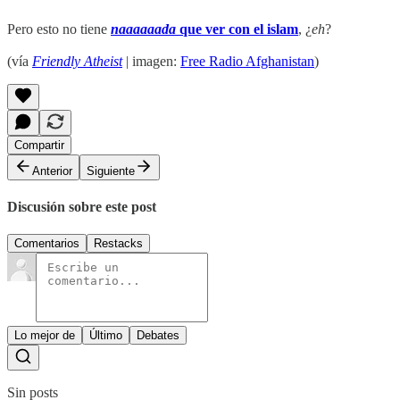
Pero esto no tiene
naaaaaada
que ver con el islam
, ¿
eh
?
(vía
Friendly Atheist
| imagen:
Free Radio Afghanistan
)
Compartir
Anterior
Siguiente
Discusión sobre este post
Comentarios
Restacks
Lo mejor de
Último
Debates
Sin posts