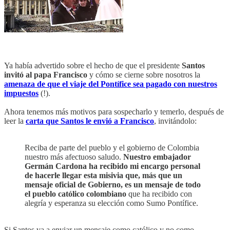
Ya había advertido sobre el hecho de que el presidente
Santos
invitó al papa Francisco
y cómo se cierne sobre nosotros la
amenaza de que el viaje del Pontífice sea pagado con nuestros
impuestos
(!).
Ahora tenemos más motivos para sospecharlo y temerlo, después de
leer la
carta que Santos le envió a Francisco
, invitándolo:
Reciba de parte del pueblo y el gobierno de Colombia
nuestro más afectuoso saludo.
Nuestro embajador
Germán Cardona ha recibido mi encargo personal
de hacerle llegar esta misivia que, más que un
mensaje oficial de Gobierno, es un mensaje de todo
el pueblo católico colombiano
que ha recibido con
alegría y esperanza su elección como Sumo Pontífice.
Si Santos va a enviar un mensaje como católico y no como