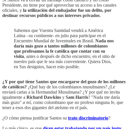
Presidente, no tiene por qué aprovechar su acceso a los canales
oficiales, y
la utilización del embajador fue un delito, por
destinar recursos públicos a sus intereses privados
.
Sabemos que Vuestra Santidad vendrá a América
Latina –su continente- en julio para participar en el
Encuentro Mundial de Juventudes en Brasil.
Nada nos
daría más gozo a tantos millones de colombianos
que profesamos la fe católica que contar con su
visita
, antes o después de dicho encuentro, en el sitio de
nuestro país que le sea más conveniente. Quiera Dios,
en Sus designios, hacer esto posible.
¿Y por qué tiene Santos que encargarse del gozo de los millones
de católicos?
¿Qué hay de los colombianos musulmanes? ¿Le
enviará cartas a la Hermandad Musulmana? ¿Y por qué no invita
igualmente a
Richard Dawkins
y
Sam Harris
? "Nada me daría
más gozo"
a mí
, como colombiano que no profeso ninguna fe, que
tener a esos dos gigantes del ateísmo en el país.
¿O cómo piensa justificar Santos su
trato discriminatorio
?
Lo más cínico, es que
dicen estar trabajando por un país justo
: