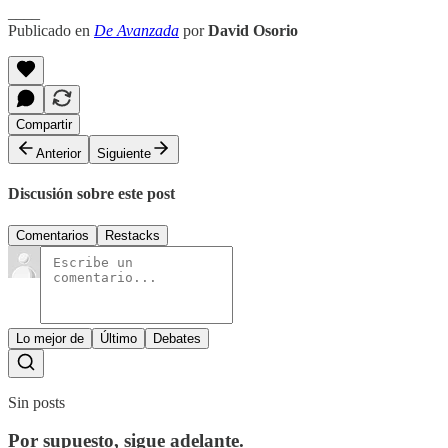
____
Publicado en
De Avanzada
por
David Osorio
Compartir
Anterior
Siguiente
Discusión sobre este post
Comentarios
Restacks
Lo mejor de
Último
Debates
Sin posts
Por supuesto, sigue adelante.