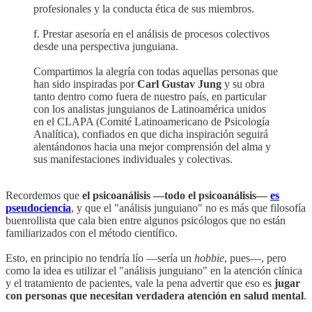
profesionales y la conducta ética de sus miembros.
f. Prestar asesoría en el análisis de procesos colectivos
desde una perspectiva junguiana.
Compartimos la alegría con todas aquellas personas que
han sido inspiradas por
Carl Gustav Jung
y su obra
tanto dentro como fuera de nuestro país, en particular
con los analistas junguianos de Latinoamérica unidos
en el CLAPA (Comité Latinoamericano de Psicología
Analítica), confiados en que dicha inspiración seguirá
alentándonos hacia una mejor comprensión del alma y
sus manifestaciones individuales y colectivas.
Recordemos que
el psicoanálisis —todo el psicoanálisis—
es
pseudociencia
, y que el "análisis junguiano" no es más que filosofía
buenrollista que cala bien entre algunos psicólogos que no están
familiarizados con el método científico.
Esto, en principio no tendría lío —sería un
hobbie
, pues—, pero
como la idea es utilizar el "análisis junguiano" en la atención clínica
y el tratamiento de pacientes, vale la pena advertir que eso es
jugar
con personas que necesitan verdadera atención en salud mental
.