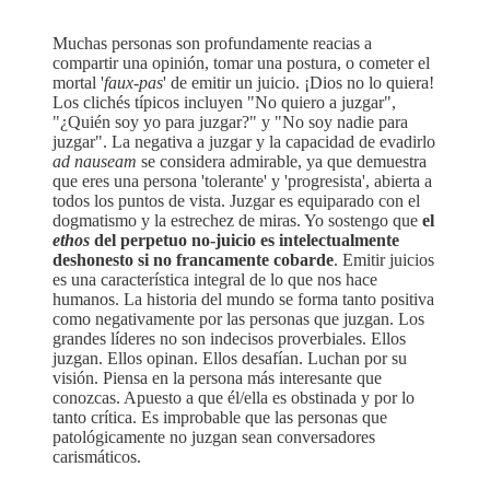
Muchas personas son profundamente reacias a
compartir una opinión, tomar una postura, o cometer el
mortal '
faux-pas
' de emitir un juicio. ¡Dios no lo quiera!
Los clichés típicos incluyen "No quiero a juzgar",
"¿Quién soy yo para juzgar?" y "No soy nadie para
juzgar". La negativa a juzgar y la capacidad de evadirlo
ad nauseam
se considera admirable, ya que demuestra
que eres una persona 'tolerante' y 'progresista', abierta a
todos los puntos de vista. Juzgar es equiparado con el
dogmatismo y la estrechez de miras. Yo sostengo que
el
ethos
del perpetuo no-juicio es intelectualmente
deshonesto si no francamente cobarde
. Emitir juicios
es una característica integral de lo que nos hace
humanos. La historia del mundo se forma tanto positiva
como negativamente por las personas que juzgan. Los
grandes líderes no son indecisos proverbiales. Ellos
juzgan. Ellos opinan. Ellos desafían. Luchan por su
visión. Piensa en la persona más interesante que
conozcas. Apuesto a que él/ella es obstinada y por lo
tanto crítica. Es improbable que las personas que
patológicamente no juzgan sean conversadores
carismáticos.