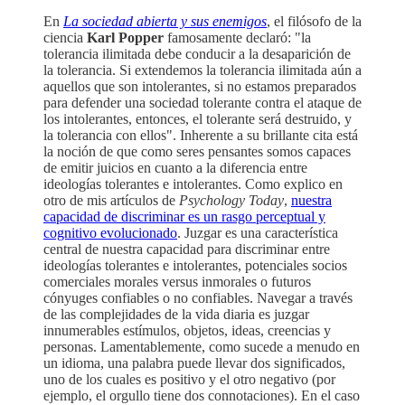
En
La sociedad abierta y sus enemigos
, el filósofo de la
ciencia
Karl Popper
famosamente declaró: "la
tolerancia ilimitada debe conducir a la desaparición de
la tolerancia. Si extendemos la tolerancia ilimitada aún a
aquellos que son intolerantes, si no estamos preparados
para defender una sociedad tolerante contra el ataque de
los intolerantes, entonces, el tolerante será destruido, y
la tolerancia con ellos". Inherente a su brillante cita está
la noción de que como seres pensantes somos capaces
de emitir juicios en cuanto a la diferencia entre
ideologías tolerantes e intolerantes. Como explico en
otro de mis artículos de
Psychology Today
,
nuestra
capacidad de discriminar es un rasgo perceptual y
cognitivo evolucionado
. Juzgar es una característica
central de nuestra capacidad para discriminar entre
ideologías tolerantes e intolerantes, potenciales socios
comerciales morales versus inmorales o futuros
cónyuges confiables o no confiables. Navegar a través
de las complejidades de la vida diaria es juzgar
innumerables estímulos, objetos, ideas, creencias y
personas. Lamentablemente, como sucede a menudo en
un idioma, una palabra puede llevar dos significados,
uno de los cuales es positivo y el otro negativo (por
ejemplo, el orgullo tiene dos connotaciones). En el caso