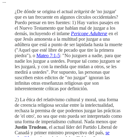
...
¿De dónde se origina el actual
zeitgeist
de 'no juzgar'
que es tan frecuente en algunos círculos occidentales?
Puedo pensar en tres fuentes: 1) Hay varios pasajes en
el Nuevo Testamento que hablan mal de juzgar a los
demás, incluyendo el infame
Pericope Adulteræ
en el
que Jesús amonesta a la multitud por juzgar a una
adúltera que está a punto de ser lapidada hasta la muerte
("Aquel que esté libre de pecado que tire la primera
piedra"), o
Mateo 7:1-5
: "No juzguen a nadie, para que
nadie los juzgue a ustedes. Porque tal como juzguen se
les juzgará, y con la medida que midan a otros, se les
medirá a ustedes". Por supuesto, las personas que
suscriben estos edictos de "no juzgar" ignoran las
infinitas otras enseñanzas religiosas que son
inherentemente críticas por definición.
2) La ética del relativismo cultural y moral, una forma
de creencia religiosa secular entre la intelectualidad,
rechaza la premisa de que podemos juzgar las prácticas
de 'el otro', no sea que esto pueda ser interpretado como
una forma de imperialismo cultural. Nada menos que
Justin Trudeau
, el actual líder del Partido Liberal de
Canadá y primer ministro prospectivo del país,
se