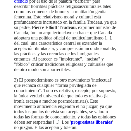
ofendió
por el uso de la palabra "bárbaro" para
describir horribles prácticas religiosas/culturales tales
como los crímenes de honor y la mutilación genital
femenina. Este relativismo moral y cultural está
profundamente incrustado en la familia Trudeau, ya que
su padre,
Pierre Elliott Trudeau
, exprimer ministro de
Canadá, fue un arquitecto clave en hacer que Canadá
adoptara una política oficial de multiculturalismo [...],
del cual, una característica central es extender la
aceptación ilimitada a, y comprensión incondicional de,
las prácticas y las creencias de los inmigrantes
entrantes. Al parecer, es "intolerante", "racista" y
"fóbico" criticar tradiciones religiosas y culturales que
de otro modo son aborrecibles.
3) El posmodernismo es otro movimiento 'intelectual'
que rechaza cualquier "forma privilegiada de
conocimiento". Todo es relativo, excepto, por supuesto,
la única verdad universal de que todo es relativo (la
ironía escapa a muchos posmodernistas). Este
movimiento anticiencia engendra el no juzgar, ya que
todos los puntos de vista son aceptables, se valoran
todas las formas de conocimiento, y todas las opiniones
deben ser respetadas [...]. Los '
progresistas liberales
'
no juzgan. Ellos aceptan y toleran.