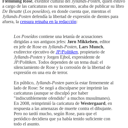
Flemming Rose
, exeditor cultural del
Jyllands-Posten
, quien estuvo
a cargo de las caricaturas en su momento, acaba de publicar su libro
De Besatte
(
Los poseídos
), en donde cuenta que, mientras el
Jyllands-Posten
defendía la libertad de expresión de dientes para
afuera, la
censura reinaba en la redacción
:
Los Poseídos
contiene una letanía de acusaciones
dirigidas a sus antiguos jefes:
Jørn Mikkelsen
, editor
en jefe de Rose en
Jyllands-Posten
,
Lars Munch
,
exdirector ejecutivo de
JP/Politiken
, propietario de
Jyllands-Posten
y Jorgen Ejbol, expresidente de
JP/Politiken
. Todos dependen de un tema dual: el
silenciamiento de Rose y la corrosión de la libertad de
expresión en una era de terror.
En público,
Jyllands-Posten
parecía estar firmemente al
lado de Rose: Se negó a disculparse por imprimir las
caricaturas (aunque se disculpó por haber
"indiscutiblemente ofendido" a muchos musulmanes).
En 2008, reimprimió la caricatura de
Westergaard
, en
respuesta a las amenazas de muerte contra el dibujante.
Pero no tardó mucho, según Rose, para que el
periódico decidiera que ya había tenido suficiente con
todo el asunto.