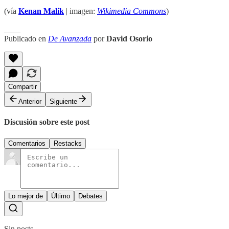
(vía
Kenan Malik
| imagen:
Wikimedia Commons
)
____
Publicado en
De Avanzada
por
David Osorio
Compartir
Anterior
Siguiente
Discusión sobre este post
Comentarios
Restacks
Lo mejor de
Último
Debates
Sin posts