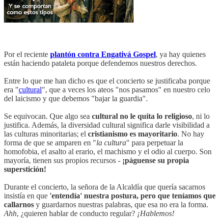
Por el reciente
plantón contra Engativá Gospel
, ya hay quienes
están haciendo pataleta porque defendemos nuestros derechos.
Entre lo que me han dicho es que el concierto se justificaba porque
era "
cultural
", que a veces los ateos "nos pasamos" en nuestro celo
del laicismo y que debemos "bajar la guardia".
Se equivocan. Que algo sea
cultural no le quita lo religioso
, ni lo
justifica. Además, la diversidad cultural significa darle visibilidad a
las culturas minoritarias; el
cristianismo es mayoritario
. No hay
forma de que se amparen en "
la cultura
" para perpetuar la
homofobia, el asalto al erario, el machismo y el odio al cuerpo. Son
mayoría, tienen sus propios recursos -
¡páguense su propia
superstición!
Durante el concierto, la señora de la Alcaldía que quería sacarnos
insistía en que
'entendía' nuestra postura, pero que teníamos que
callarnos
y guardarnos nuestras palabras, que esa no era la forma.
Ahh
, ¿quieren hablar de conducto regular?
¡Hablemos!