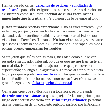
Hemos pasado cartas,
derechos de petición
y
solicitudes de
rectificación
para sólo ser ignorados, como si nuestros derechos no
existieran y como si nuestra
libertad de cultos fuera menos
importante que la cristiana
. ¿Y quieren que le bajemos al tono?
¡Están tarados! Apenas empezamos
. Esto es calentamiento. Que
se tengan, porque ya vienen las tutelas, las denuncias penales, las
demandas de inconstitucionalidad y las demandas al Estado por
violación de Derechos Humanos.
No han visto nada
y si les parece
que somos "demasiado vocales", será mejor que se tapen los oídos,
porque
pronto empezarán los rugidos
.
Si creyeron que así es por las malas, más bien como que le van
rezando a su dictador celestial, porque es que
no nos han visto en
un mal día
. El fruto de mi trabajo no tiene que promover su
superstición; no tengo que aguantar sus atracos al erario, ni siquiera
tengo por qué soportar
sus mentiras
con las que pretenden justificar
lo indefendible. Y mucho menos tengo por qué ver cómo se las
gastan luego con su
falsa superioridad moral
.
Gente que cree que su dios los ve a toda hora, pero pretende
destruir nuestras cámaras
; que se quejan de la corrupción, para
luego defender un concierto con
serias irregularidades
; personas
que se benefician de un concierto público, pagado por la Alcaldía