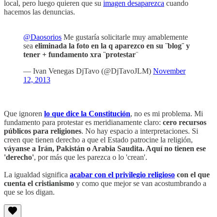
local, pero luego quieren que su
imagen desaparezca
cuando
hacemos las denuncias.
@Daosorios
Me gustaría solicitarle muy amablemente
sea
eliminada la foto en la q aparezco en su ¨blog¨ y
tener + fundamento xra ¨protestar
¨
— Ivan Venegas DjTavo (@DjTavoJLM)
November
12, 2013
Que ignoren
lo que dice la Constitución
, no es mi problema. Mi
fundamento para protestar es meridianamente claro:
cero recursos
públicos para religiones
. No hay espacio a interpretaciones. Si
creen que tienen derecho a que el Estado patrocine la religión,
váyanse a Irán, Pakistán o Arabia Saudita. Aquí no tienen ese
'derecho'
, por más que les parezca o lo 'crean'.
La igualdad significa
acabar con el privilegio religioso
con el que
cuenta el cristianismo
y como que mejor se van acostumbrando a
que se los digan.