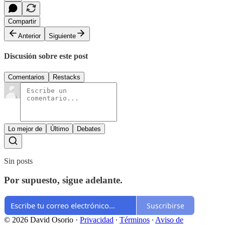
Compartir
Anterior
Siguiente
Discusión sobre este post
Comentarios
Restacks
Lo mejor de
Último
Debates
Sin posts
Por supuesto, sigue adelante.
Suscribirse
© 2026 David Osorio
·
Privacidad
∙
Términos
∙
Aviso de