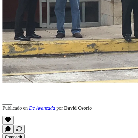
____
Publicado en
De Avanzada
por
David Osorio
Compartir