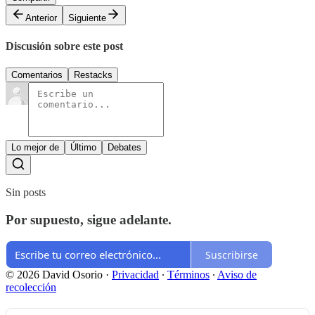
Anterior
Siguiente
Discusión sobre este post
Comentarios
Restacks
Lo mejor de
Último
Debates
Sin posts
Por supuesto, sigue adelante.
Suscribirse
© 2026 David Osorio
·
Privacidad
∙
Términos
∙
Aviso de
recolección