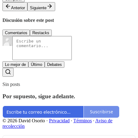
Anterior
Siguiente
Discusión sobre este post
Comentarios
Restacks
Lo mejor de
Último
Debates
Sin posts
Por supuesto, sigue adelante.
Suscribirse
© 2026 David Osorio
·
Privacidad
∙
Términos
∙
Aviso de
recolección