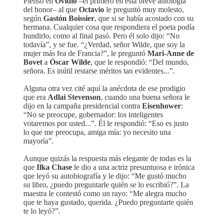
Pienso en
Ovidio
–el primero en esta breve antología
del honor– al que
Octavio
le preguntó muy molesto,
según
Gastón Boissier
, que si se había acostado con su
hermana. Cualquier cosa que respondiera el poeta podía
hundirlo, como al final pasó. Pero él solo dijo: “No
todavía”, y se fue. “¿Verdad, señor Wilde, que soy la
mujer más fea de Francia?”, le preguntó
Mari-Anne de
Bovet
a
Óscar Wilde
, que le respondió: “Del mundo,
señora. Es inútil restarse méritos tan evidentes...”.
Alguna otra vez cité aquí la anécdota de ese prodigio
que era
Adlai Stevenson
, cuando una buena señora le
dijo en la campaña presidencial contra
Eisenhower
:
“No se preocupe, gobernador: los inteligentes
votaremos por usted...”. Él le respondió: “Eso es justo
lo que me preocupa, amiga mía: yo necesito una
mayoría”.
Aunque quizás la respuesta más elegante de todas es la
que
Ilka Chase
le dio a una actriz presuntuosa e irónica
que leyó su autobiografía y le dijo: “Me gustó mucho
su libro, ¿puedo preguntarle quién se lo escribió?”. La
maestra le contestó como un rayo: “Me alegra mucho
que te haya gustado, querida. ¿Puedo preguntarte quién
te lo leyó?”.