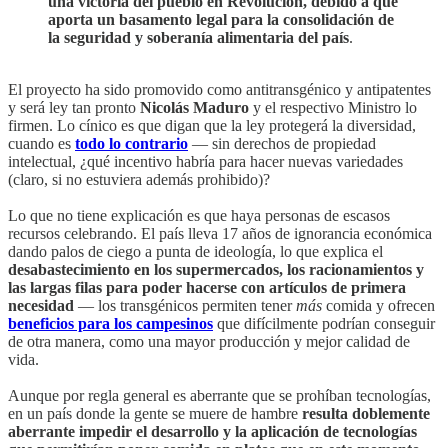
una victoria del pueblo en Revolución, debido a que
aporta un basamento legal para la consolidación de
la seguridad y soberanía alimentaria del país
.
El proyecto ha sido promovido como antitransgénico y antipatentes
y será ley tan pronto
Nicolás Maduro
y el respectivo Ministro lo
firmen. Lo cínico es que digan que la ley protegerá la diversidad,
cuando es
todo lo contrario
— sin derechos de propiedad
intelectual, ¿qué incentivo habría para hacer nuevas variedades
(claro, si no estuviera además prohibido)?
Lo que no tiene explicación es que haya personas de escasos
recursos celebrando. El país lleva 17 años de ignorancia económica
dando palos de ciego a punta de ideología, lo que explica el
desabastecimiento en los supermercados, los racionamientos y
las largas filas para poder hacerse con artículos de primera
necesidad
— los transgénicos permiten tener
más
comida y ofrecen
beneficios para los campesinos
que difícilmente podrían conseguir
de otra manera, como una mayor producción y mejor calidad de
vida.
Aunque por regla general es aberrante que se prohíban tecnologías,
en un país donde la gente se muere de hambre
resulta doblemente
aberrante impedir el desarrollo y la aplicación de tecnologías