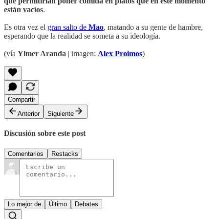
que permitirían poner comida en platos que en este momento
están vacíos
.
Es otra vez el
gran salto de
Mao
, matando a su gente de hambre,
esperando que la realidad se someta a su ideología.
(vía
Ylmer Aranda
| imagen:
Alex Proimos
)
Compartir
Anterior
Siguiente
Discusión sobre este post
Comentarios
Restacks
Lo mejor de
Último
Debates