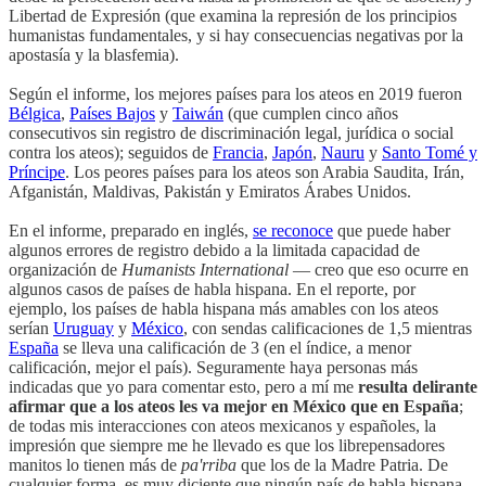
Libertad de Expresión (que examina la represión de los principios
humanistas fundamentales, y si hay consecuencias negativas por la
apostasía y la blasfemia).
Según el informe, los mejores países para los ateos en 2019 fueron
Bélgica
,
Países Bajos
y
Taiwán
(que cumplen cinco años
consecutivos sin registro de discriminación legal, jurídica o social
contra los ateos); seguidos de
Francia
,
Japón
,
Nauru
y
Santo Tomé y
Príncipe
. Los peores países para los ateos son Arabia Saudita, Irán,
Afganistán, Maldivas, Pakistán y Emiratos Árabes Unidos.
En el informe, preparado en inglés,
se reconoce
que puede haber
algunos errores de registro debido a la limitada capacidad de
organización de
Humanists International
— creo que eso ocurre en
algunos casos de países de habla hispana. En el reporte, por
ejemplo, los países de habla hispana más amables con los ateos
serían
Uruguay
y
México
, con sendas calificaciones de 1,5 mientras
España
se lleva una calificación de 3 (en el índice, a menor
calificación, mejor el país). Seguramente haya personas más
indicadas que yo para comentar esto, pero a mí me
resulta delirante
afirmar que a los ateos les va mejor en México que en España
;
de todas mis interacciones con ateos mexicanos y españoles, la
impresión que siempre me he llevado es que los librepensadores
manitos lo tienen más de
pa'rriba
que los de la Madre Patria. De
cualquier forma, es muy diciente que ningún país de habla hispana