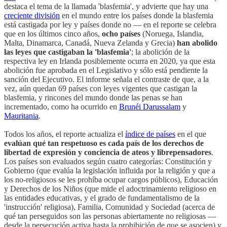
destaca el tema de la llamada 'blasfemia', y advierte que hay una
creciente división
en el mundo entre los países donde la blasfemia
está castigada por ley y países donde no — en el reporte se celebra
que en los últimos cinco años,
ocho países
(Noruega, Islandia,
Malta, Dinamarca, Canadá, Nueva Zelanda y Grecia)
han abolido
las leyes que castigaban la 'blasfemia'
; la abolición de la
respectiva ley en Irlanda posiblemente ocurra en 2020, ya que esta
abolición fue aprobada en el Legislativo y sólo está pendiente la
sanción del Ejecutivo. El informe señala el contraste de que, a la
vez, aún quedan 69 países con leyes vigentes que castigan la
blasfemia, y rincones del mundo donde las penas se han
incrementado, como ha ocurrido en
Brunéi Darussalam
y
Mauritania
.
Todos los años, el reporte actualiza el
índice de países
en el que
evalúan qué tan respetuoso es cada país de los derechos de
libertad de expresión y conciencia de ateos y librepensadores
.
Los países son evaluados según cuatro categorías: Constitución y
Gobierno (que evalúa la legislación influida por la religión y que a
los no-religiosos se les prohíba ocupar cargos públicos), Educación
y Derechos de los Niños (que mide el adoctrinamiento religioso en
las entidades educativas, y el grado de fundamentalismo de la
'instrucción' religiosa), Familia, Comunidad y Sociedad (acerca de
qué tan perseguidos son las personas abiertamente no religiosas —
desde la persecución activa hasta la prohibición de que se asocien) y