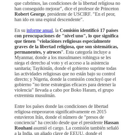
que cubrimos, las condiciones de la libertad religiosa no
han conseguido mejorar", dice el profesor de Princeton
Robert George
, presidente de USCIRF. "En el peor,
han ido en una espiral descendente".
En su
informe anual
, la
Comisión identificó 17 países
con preocupaciones de "nivel uno", lo que significa
que tienen "violaciónes religiosas especialmente
graves de la libertad religiosa, que son sistemáticas,
permanentes, y atroces
". Esta categoría incluye a
Myanmar, donde a los musulmanes rohingya se les
niega el derecho al voto y el acceso a la asistencia
sanitaria; Tayikistán, donde el gobierno suprime todas
las actividades religiosas que no están bajo su control
directo; y Nigeria, donde la comisión concluyó que el
gobierno "no tiene estrategias eficaces para detener la
violencia" llevada a cabo por Boko Haram, el grupo
extremista musulmán.
Entre los países donde las condiciones de libertad
religiosa empeoraron significativamente en 2015
estuvieron Irán, donde el número de "presos de
conciencia" ha crecido desde que el presidente
Hassan
Rouhani
asumió el cargo. La comisión también señaló
a la India, un aliado clave de EEUU, donde el