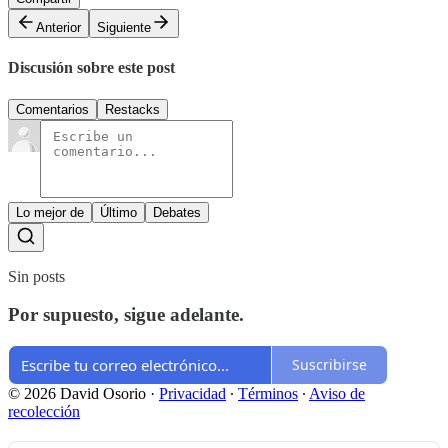
Anterior
Siguiente
Discusión sobre este post
Comentarios
Restacks
Lo mejor de
Último
Debates
Sin posts
Por supuesto, sigue adelante.
Suscribirse
© 2026 David Osorio
·
Privacidad
∙
Términos
∙
Aviso de
recolección