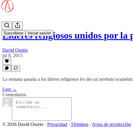
Líderes religiosos unidos por l
Suscribirse
Iniciar sesión
David Osorio
jul 8, 2015
La semana pasada a los líderes religiosos les dio un arrebato ecuménic
Leer →
Comentarios
© 2026 David Osorio
·
Privacidad
∙
Términos
∙
Aviso de recolección