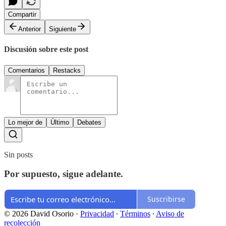
Compartir
Anterior
Siguiente
Discusión sobre este post
Comentarios
Restacks
Lo mejor de
Último
Debates
Sin posts
Por supuesto, sigue adelante.
Suscribirse
© 2026 David Osorio
·
Privacidad
∙
Términos
∙
Aviso de
recolección