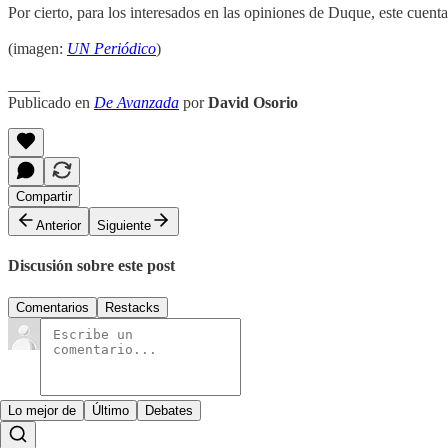
Por cierto, para los interesados en las opiniones de Duque, este cuent
(imagen:
UN Periódico
)
____
Publicado en
De Avanzada
por
David Osorio
Compartir
Anterior
Siguiente
Discusión sobre este post
Comentarios
Restacks
Lo mejor de
Último
Debates