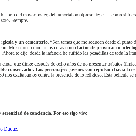
de historia del mayor poder, del inmortal omnipresente; es —como si fu
 solo. Siempre.
iglesia y un cementerio
. “Son temas que me seducen desde el punto de
e mucho. Me seducen mucho los curas como
factor de provocación ideológ
ora te dije, desde la infancia he sufrido las pesadillas de toda la litu
ta cinta, que dirige después de ocho años de no presentar trabajos fílmic
blo conservador. Los personajes: jóvenes con repulsión hacia la rel
0 nos exaltábamos contra la presencia de lo religioso. Esta película se r
serenidad de conciencia. Por eso sigo vivo
.
dro Duque
.