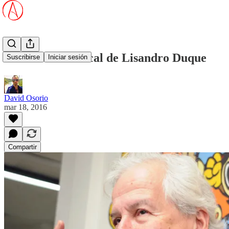
El cine anticlerical de Lisandro Duque
Suscribirse
Iniciar sesión
David Osorio
mar 18, 2016
Compartir