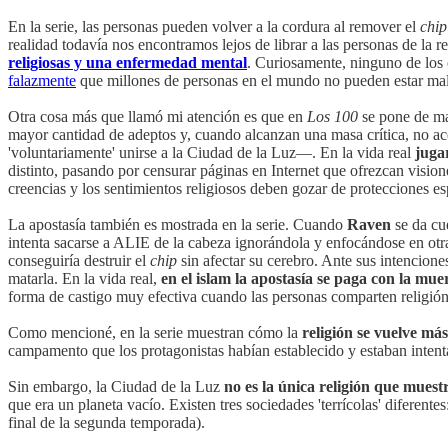
En la serie, las personas pueden volver a la cordura al remover el
chip
realidad todavía nos encontramos lejos de librar a las personas de la 
religiosas y una enfermedad mental
. Curiosamente, ninguno de los
falazmente
que millones de personas en el mundo no pueden estar mal
Otra cosa más que llamó mi atención es que en
Los 100
se pone de ma
mayor cantidad de adeptos y, cuando alcanzan una masa crítica, no ace
'voluntariamente' unirse a la Ciudad de la Luz—. En la vida real
jugar
distinto, pasando por censurar páginas en Internet que ofrezcan visiones
creencias y los sentimientos religiosos deben gozar de protecciones es
La apostasía también es mostrada en la serie. Cuando
Raven
se da cue
intenta sacarse a ALIE de la cabeza ignorándola y enfocándose en otra
conseguiría destruir el
chip
sin afectar su cerebro. Ante sus intencione
matarla. En la vida real,
en el islam la apostasía se paga con la mu
forma de castigo muy efectiva cuando las personas comparten religión
Como mencioné, en la serie muestran cómo la
religión se vuelve má
campamento que los protagonistas habían establecido y estaban intent
Sin embargo, la Ciudad de la Luz
no es la única religión que muestr
que era un planeta vacío. Existen tres sociedades 'terrícolas' diferent
final de la segunda temporada).