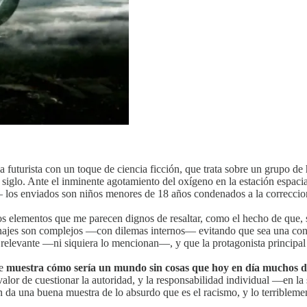
a futurista con un toque de ciencia ficción, que trata sobre un grupo d
un siglo. Ante el inminente agotamiento del oxígeno en la estación espac
 — los enviados son niños menores de 18 años condenados a la correccion
unos elementos que me parecen dignos de resaltar, como el hecho de que
onajes son complejos —con dilemas internos— evitando que sea una con
to relevante —ni siquiera lo mencionan—, y que la protagonista principal
ue
muestra cómo sería un mundo sin cosas que hoy en día muchos da
l valor de cuestionar la autoridad, y la responsabilidad individual —en 
 da una buena muestra de lo absurdo que es el racismo, y lo terriblem