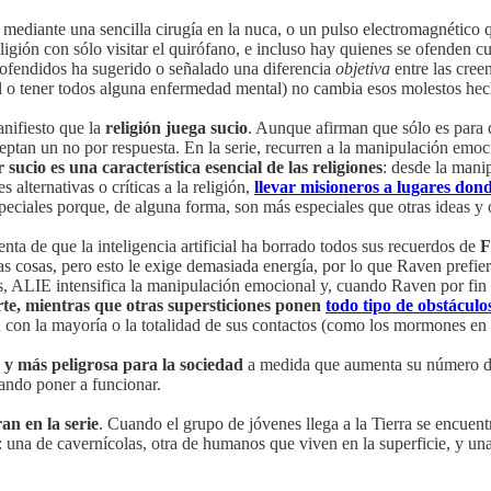
mediante una sencilla cirugía en la nuca, o un pulso electromagnético q
religión con sólo visitar el quirófano, e incluso hay quienes se ofenden
 ofendidos ha sugerido o señalado una diferencia
objetiva
entre las cree
 o tener todos alguna enfermedad mental) no cambia esos molestos hec
nifiesto que la
religión juega sucio
. Aunque afirman que sólo es para qu
ptan un no por respuesta. En la serie, recurren a la manipulación emoc
 sucio es una característica esencial de las religiones
: desde la mani
 alternativas o críticas a la religión,
llevar misioneros a lugares dond
peciales porque, de alguna forma, son más especiales que otras ideas y 
nta de que la inteligencia artificial ha borrado todos sus recuerdos de
F
s cosas, pero esto le exige demasiada energía, por lo que Raven prefier
s, ALIE intensifica la manipulación emocional y, cuando Raven por fin l
erte, mientras que otras supersticiones ponen
todo tipo de obstáculo
 con la mayoría o la totalidad de sus contactos (como los mormones en
s y más peligrosa para la sociedad
a medida que aumenta su número de 
ando poner a funcionar.
an en la serie
. Cuando el grupo de jóvenes llega a la Tierra se encue
es: una de cavernícolas, otra de humanos que viven en la superficie, y u