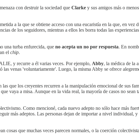
amenaza con destruir la sociedad que
Clarke
y sus amigos más o menos 
rometida a la que se obtiene acceso con una eucaristía en la que, en ve
ncias de los seguidores, mientras a ellos les borra todas las experienc
mo una turba enfurecida, que
no acepta un no por respuesta
. En nombr
man el
chip
.
ALIE, y recurre a él varias veces. Por ejemplo,
Abby
, la médica de la 
las venas 'voluntariamente'. Luego, la misma Abby se ofrece alegremen
n las que los creyentes recurren a la manipulación emocional de sus fa
 de que vaya a misa. Aunque en la vida real, la mayoría de casos no sean
l colectivismo. Como mencioné, cada nuevo adepto no sólo hace más fuerte 
guir más adeptos. Las personas dejan de importar a nivel individual, y l
sean cosas que muchas veces parecen normales, o la coerción colectivist