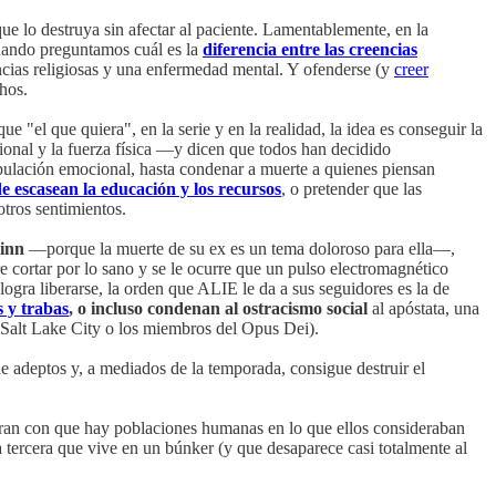
ue lo destruya sin afectar al paciente. Lamentablemente, en la
 cuando preguntamos cuál es la
diferencia entre las creencias
ncias religiosas y una enfermedad mental. Y ofenderse (y
creer
hos.
e "el que quiera", en la serie y en la realidad, la idea es conseguir la
ional y la fuerza física —y dicen que todos han decidido
pulación emocional, hasta condenar a muerte a quienes piensan
e escasean la educación y los recursos
, o pretender que las
otros sentimientos.
inn
—porque la muerte de su ex es un tema doloroso para ella—,
e cortar por lo sano y se le ocurre que un pulso electromagnético
ogra liberarse, la orden que ALIE le da a sus seguidores es la de
s y trabas
, o incluso condenan al ostracismo social
al apóstata, una
 Salt Lake City o los miembros del Opus Dei).
adeptos y, a mediados de la temporada, consigue destruir el
ntran con que hay poblaciones humanas en lo que ellos consideraban
na tercera que vive en un búnker (y que desaparece casi totalmente al