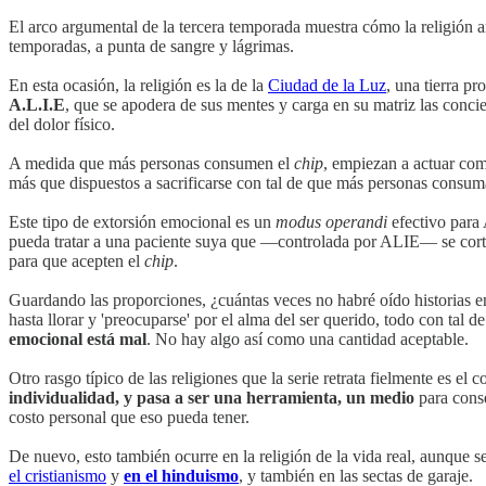
El arco argumental de la tercera temporada muestra cómo la religión 
temporadas, a punta de sangre y lágrimas.
En esta ocasión, la religión es la de la
Ciudad de la Luz
, una tierra p
A.L.I.E
, que se apodera de sus mentes y carga en su matriz las concie
del dolor físico.
A medida que más personas consumen el
chip
, empiezan a actuar co
más que dispuestos a sacrificarse con tal de que más personas consu
Este tipo de extorsión emocional es un
modus operandi
efectivo para 
pueda tratar a una paciente suya que —controlada por ALIE— se cortó 
para que acepten el
chip
.
Guardando las proporciones, ¿cuántas veces no habré oído historias e
hasta llorar y 'preocuparse' por el alma del ser querido, todo con tal
emocional está mal
. No hay algo así como una cantidad aceptable.
Otro rasgo típico de las religiones que la serie retrata fielmente es e
individualidad, y pasa a ser una herramienta, un medio
para conse
costo personal que eso pueda tener.
De nuevo, esto también ocurre en la religión de la vida real, aunque 
el cristianismo
y
en el hinduismo
, y también en las sectas de garaje.