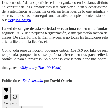
Los 'terrícolas' de la superficie se han organizado en 13 clanes distin
"el espíritu" de los Comandantes Jefe cada vez que un sucesor asume e
de la inteligencia artificial mejorada sin tener idea de lo que signifi
sobrenaturales hasta conseguir una narrativa completamente distorsion
o la
religión cargo
.
La
sed de sangre de esta sociedad se relaciona con su mito fundac
segunda IA. Y una pequeña tergiversación, o interpretación sacada de 
clanes. De igual forma, la gran mayoría si no todas las tradiciones re
arte, la literatura, la ficción, etc.
Como toda serie de ficción, podemos criticar
Los 100
por falta de rea
temporada) porque aún sin ser perfecta,
ofrece insumos para reflexio
obstáculo para el progreso. Sólo por eso vale la pena darle una oportu
(imágenes:
Wikipedia
y
The 100 Wikia
)
____
Publicado en
De Avanzada
por
David Osorio
Compartir