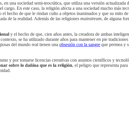
tos, en una sociedad semi-teocrática, que utiliza una versión actualizada
l cargo. En este caso, la religión afecta a una sociedad mucho más tec
ca, o el hecho de que le rindan culto a objetos inanimados y que su mito 
ada de la realidad. Además de las religiones
mainstream
, de alguna fo
ional
y el hecho de que, cien años antes, la creadora de ambas inteligenci
contexto, se ha utilizado durante años para mantener en pie tradiciones
ligiosas del mundo real tienen una
obsesión con la sangre
que permea y se
lismo y por tomarse licencias crerativas con asuntos científicos y tecn
nar sobre lo dañina que es la religión
, el peligro que representa par
nidad.