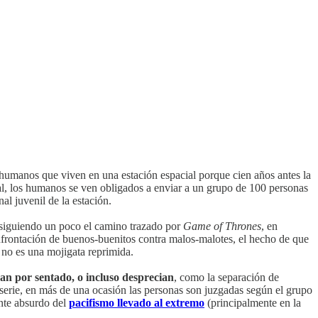
e humanos que viven en una estación espacial porque cien años antes la
ial, los humanos se ven obligados a enviar a un grupo de 100 personas
al juvenil de la estación.
, siguiendo un poco el camino trazado por
Game of Thrones
, en
frontación de buenos-buenitos contra malos-malotes, el hecho de que
 no es una mojigata reprimida.
n por sentado, o incluso desprecian
, como la separación de
la serie, en más de una ocasión las personas son juzgadas según el grupo
ente absurdo del
pacifismo llevado al extremo
(principalmente en la