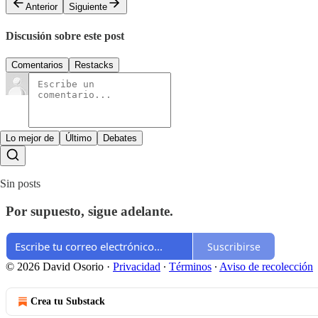
Anterior
Siguiente
Discusión sobre este post
Comentarios
Restacks
Lo mejor de
Último
Debates
Sin posts
Por supuesto, sigue adelante.
Suscribirse
© 2026 David Osorio
·
Privacidad
∙
Términos
∙
Aviso de recolección
Crea tu Substack