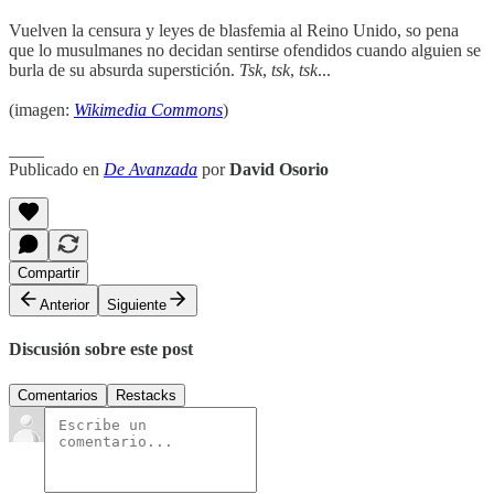
Vuelven la censura y leyes de blasfemia al Reino Unido, so pena
que lo musulmanes no decidan sentirse ofendidos cuando alguien se
burla de su absurda superstición.
Tsk
,
tsk
,
tsk
...
(imagen:
Wikimedia Commons
)
____
Publicado en
De Avanzada
por
David Osorio
Compartir
Anterior
Siguiente
Discusión sobre este post
Comentarios
Restacks