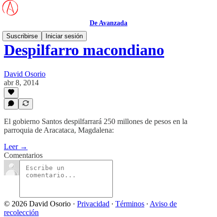
De Avanzada
Suscribirse
Iniciar sesión
Despilfarro macondiano
David Osorio
abr 8, 2014
El gobierno Santos despilfarrará 250 millones de pesos en la
parroquia de Aracataca, Magdalena:
Leer →
Comentarios
© 2026 David Osorio
·
Privacidad
∙
Términos
∙
Aviso de
recolección