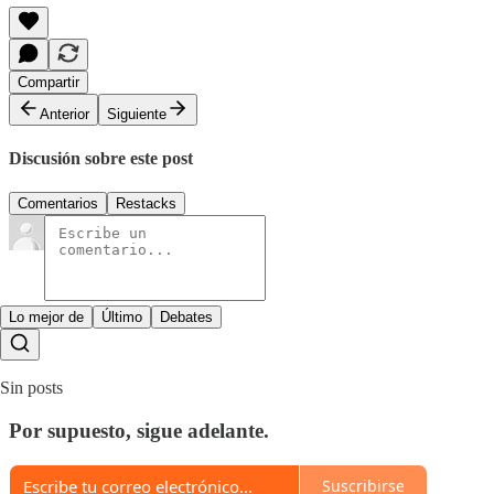
Compartir
Anterior
Siguiente
Discusión sobre este post
Comentarios
Restacks
Lo mejor de
Último
Debates
Sin posts
Por supuesto, sigue adelante.
Suscribirse