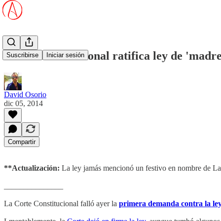
Corte Constitucional ratifica ley de 'madr
Suscribirse
Iniciar sesión
David Osorio
dic 05, 2014
Compartir
**Actualización:
La ley jamás mencionó un festivo en nombre de Lau
_______________
La Corte Constitucional falló ayer la
primera demanda contra la l