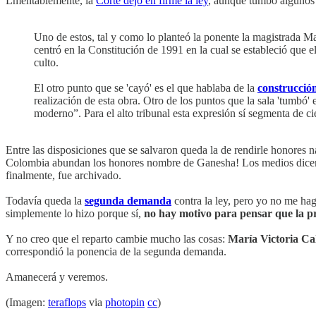
Lmentablemente, la
Corte dejó en firme la ley
, aunque tumbó algunos 
Uno de estos, tal y como lo planteó la ponente la magistrada Ma
centró en la Constitución de 1991 en la cual se estableció que 
culto.
El otro punto que se 'cayó' es el que hablaba de la
construcció
realización de esta obra. Otro de los puntos que la sala 'tumbó
moderno”. Para el alto tribunal esta expresión sí segmenta de cie
Entre las disposiciones que se salvaron queda la de rendirle honores n
Colombia abundan los honores nombre de Ganesha! Los medios dicen 
finalmente, fue archivado.
Todavía queda la
segunda demanda
contra la ley, pero yo no me hago
simplemente lo hizo porque sí,
no hay motivo para pensar que la p
Y no creo que el reparto cambie mucho las cosas:
María Victoria Ca
correspondió la ponencia de la segunda demanda.
Amanecerá y veremos.
(Imagen:
teraflops
via
photopin
cc
)