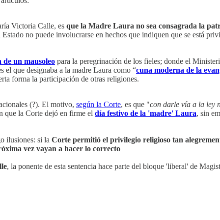
artículos:
ría Victoria Calle, es
que la Madre Laura no sea consagrada la pat
el Estado no puede involucrarse en hechos que indiquen que se está privi
n de un mausoleo
para la peregrinación de los fieles; donde el Minister
' es el que designaba a la madre Laura como “
cuna moderna de la evang
rta forma la participación de otras religiones.
acionales (?). El motivo,
según la Corte
, es que "
con darle vía a la ley 
que la Corte dejó en firme el
día festivo de la 'madre' Laura
, sin e
 ilusiones: si la
Corte permitió el privilegio religioso tan alegremen
róxima vez vayan a hacer lo correcto
lle
, la ponente de esta sentencia hace parte del bloque 'liberal' de Magi