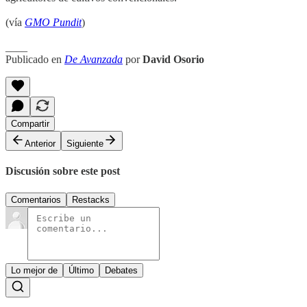
(vía
GMO Pundit
)
____
Publicado en
De Avanzada
por
David Osorio
Compartir
Anterior
Siguiente
Discusión sobre este post
Comentarios
Restacks
Lo mejor de
Último
Debates