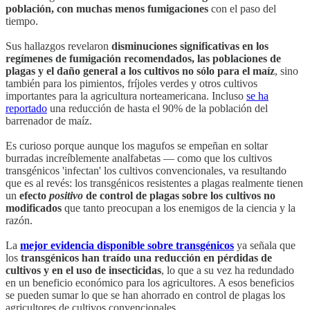
población, con muchas menos fumigaciones
con el paso del
tiempo.
Sus hallazgos revelaron
disminuciones significativas en los
regímenes de fumigación recomendados, las poblaciones de
plagas y el daño general a los cultivos no sólo para el maíz
, sino
también para los pimientos, fríjoles verdes y otros cultivos
importantes para la agricultura norteamericana. Incluso
se ha
reportado
una reducción de hasta el 90% de la población del
barrenador de maíz.
Es curioso porque aunque los magufos se empeñan en soltar
burradas increíblemente analfabetas — como que los cultivos
transgénicos 'infectan' los cultivos convencionales, va resultando
que es al revés: los transgénicos resistentes a plagas realmente tienen
un
efecto
positivo
de control de plagas sobre los cultivos no
modificados
que tanto preocupan a los enemigos de la ciencia y la
razón.
La
mejor evidencia disponible sobre transgénicos
ya señala que
los
transgénicos han traído una reducción en pérdidas de
cultivos y en el uso de insecticidas
, lo que a su vez ha redundado
en un beneficio económico para los agricultores. A esos beneficios
se pueden sumar lo que se han ahorrado en control de plagas los
agricultores de cultivos convencionales.