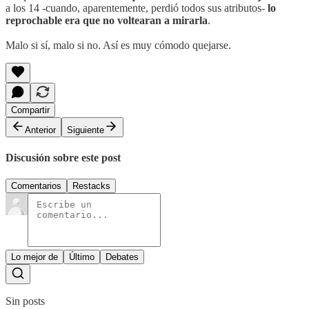
a los 14 -cuando, aparentemente, perdió todos sus atributos-
lo
reprochable era que no voltearan a mirarla
.
Malo si sí, malo si no. Así es muy cómodo quejarse.
Compartir
Anterior
Siguiente
Discusión sobre este post
Comentarios
Restacks
Lo mejor de
Último
Debates
Sin posts