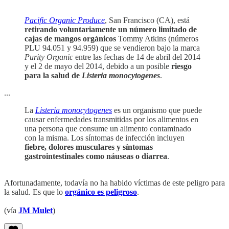
Pacific Organic Produce
, San Francisco (CA), está
retirando voluntariamente un número limitado de
cajas de mangos orgánicos
Tommy Atkins (números
PLU 94.051 y 94.959) que se vendieron bajo la marca
Purity Organic
entre las fechas de 14 de abril del 2014
y el 2 de mayo del 2014, debido a un posible
riesgo
para la salud de
Listeria monocytogenes
.
...
La
Listeria monocytogenes
es un organismo que puede
causar enfermedades transmitidas por los alimentos en
una persona que consume un alimento contaminado
con la misma. Los síntomas de infección incluyen
fiebre, dolores musculares y síntomas
gastrointestinales como náuseas o diarrea
.
Afortunadamente, todavía no ha habido víctimas de este peligro para
la salud. Es que lo
orgánico es peligroso
.
(vía
JM Mulet
)