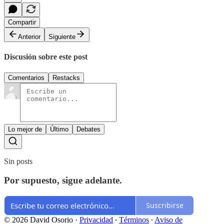
Compartir
Anterior
Siguiente
Discusión sobre este post
Comentarios
Restacks
Lo mejor de
Último
Debates
Sin posts
Por supuesto, sigue adelante.
Suscribirse
© 2026 David Osorio
·
Privacidad
∙
Términos
∙
Aviso de