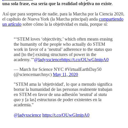
una sola frase, esa sería que la realidad objetiva no existe
.
Así que para sorpresa de nadie, para la Marcha por la Ciencia 2020,
el capítulo de Nueva York (la Marcha principal) anda
compartiendo
un artículo
sobre cómo la la objetividad es mala, porque sí:
“‘STEM loves ‘objectivity,’ which often means erasing
the humanity of the people who actually do STEM
work in favor of a ‘neutral’ adherence to the status quo
and [to the] existing structures of power in the
academy.’”
@ladyxscience
https://t.co/OUwGlmipA0
— March for Science NYC #VirtualEarthDay50
(@sciencemarchnyc)
May 11, 2020
"STEM ama la 'objetividad', lo que a menudo significa
borrar la humanidad de las personas realmente trabajan
en STEM en favor de una adhesión 'neutral' al
statu
quo
y [a las] estructuras de poder existentes en la
academia."
@ladyxscience
https://t.co/OUwGlmipA0