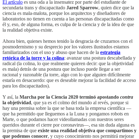
El artículo
es una oda a la insensatez por parte del estudiante de
secundaria trans y discapacitado
Jared Sparrow
, quien dice que la
ciencia es mala-malota, porque los arquitectos y diseñadores de
laboratorios no tienen en cuenta a las personas discapacitadas como
él y, eso, de alguna forma, es culpa de la ciencia y de la idea de que
la realidad objetiva existe.
Ahora bien, quienes hemos tenido la desgracia de cruzarnos con el
posmodernismo y su desprecio por los valores ilustrados estamos
familiarizados con el uso y abuso que hacen de la
estrategia
retórica de la torre y la colina
: avanzar una postura descabellada y
radical (la colina, lo que realmente quieren decir: que la objetividad
es mala) detrás de una postura que incluso puede llegar a ser
racional y razonable (la torre, algo con lo que alguien difícilmente
estaría en desacuerdo: que es deseable mejorar la facilidad de acceso
para los discapacitados).
Y así, la
Marcha por la Ciencia 2020 terminó apostando
contra
la objetividad
, que ya es el colmo del mundo al revés, porque si
hay una premisa sobre la que se basa toda la empresa científica —
que ha permitido que lleguemos a la Luna y pongamos robots en
Marte, o que podamos hacer videollamadas con nuestros seres
queridos durante el cierre por coronavirus—, esa sin duda alguna es
la premisa de que
existe una realidad objetiva que compartimos y
que podemos conocer
, y cuyo conocimiento nos permitirá mejorar