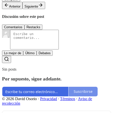
Anterior
Siguiente
Discusión sobre este post
Comentarios
Restacks
Lo mejor de
Último
Debates
Sin posts
Por supuesto, sigue adelante.
Suscribirse
© 2026 David Osorio
·
Privacidad
∙
Términos
∙
Aviso de
recolección