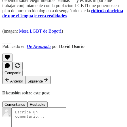
debemos saber elegir nuestras batallas — y es más importante
trabajar conjuntamente con la población LGBTI que ponernos en
plan de purismo ideológico a desengañarlos de la
ridícula doctrina
de que el lenguaje crea realidades
.
(imagen:
Mesa LGBT de Bogotá
)
____
Publicado en
De Avanzada
por
David Osorio
Compartir
Anterior
Siguiente
Discusión sobre este post
Comentarios
Restacks