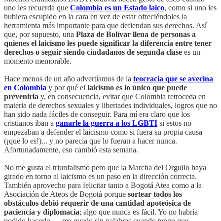
uno les recuerda que
Colombia es un Estado laico
, como si uno les
hubiera escupido en la cara en vez de estar ofreciéndoles la
herramienta más importante para que defiendan sus derechos. Así
que, por supuesto, una
Plaza de Bolívar llena de personas a
quienes el laicismo les puede significar la diferencia entre tener
derechos o seguir siendo ciudadanos de segunda clase
es un
momento memorable.
Hace menos de un año advertíamos de la
teocracia que se avecina
en Colombia
y por qué el
laicismo es lo único que puede
prevenirla
y, en consecuencia, evitar que Colombia retroceda en
materia de derechos sexuales y libertades individuales, logros que no
han sido nada fáciles de conseguir. Para mí era claro que los
cristianos iban a
ganarle la guerra a los LGBTI
si estos no
empezaban a defender el laicismo como si fuera su propia causa
(¡que lo es!)... y no parecía que lo fueran a hacer nunca.
Afortunadamente, eso cambió esta semana.
No me gusta el triunfalismo pero que la Marcha del Orgullo haya
girado en torno al laicismo es un paso en la dirección correcta.
También aprovecho para felicitar tanto a Bogotá Atea como a la
Asociación de Ateos de Bogotá porque
sortear todos los
obstáculos debió requerir de una cantidad apoteósica de
paciencia y diplomacia
; algo que nunca es fácil. Yo no habría
podido hacerlo — me quedo sin palabras cuando tengo que