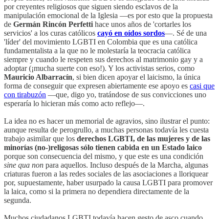
por creyentes religiosos que siguen siendo esclavos de la
manipulación emocional de la Iglesia —es por esto que la propuesta
de
Germán Rincón Perfetti
hace unos años de 'cortarles los
servicios' a los curas católicos
cayó en oídos sordos
—. Sé de una
'líder' del movimiento LGBTI en Colombia que es una católica
fundamentalista a la que no le molestaría la teocracia católica
siempre y cuando le respeten sus derechos al matrimonio gay y a
adoptar (¡mucha suerte con eso!). Y los activistas serios, como
Mauricio Albarracín
, si bien dicen apoyar el laicismo, la única
forma de conseguir que expresen abiertamente ese apoyo es
casi que
con tirabuzón
—que, digo yo, tratándose de sus convicciones uno
esperaría lo hicieran más como acto reflejo—.
La idea no es hacer un memorial de agravios, sino ilustrar el punto:
aunque resulta de perogrullo, a muchas personas todavía les cuesta
trabajo asimilar que los
derechos LGBTI, de las mujeres y de las
minorías (no-)religosas sólo tienen cabida en un Estado laico
porque son consecuencia del mismo, y que este es una condición
sine qua non
para aquellos. Incluso después de la Marcha, algunas
criaturas fueron a las redes sociales de las asociaciones a lloriquear
por, supuestamente, haber usurpado la causa LGBTI para promover
la laica, como si la primera no dependiera directamente de la
segunda.
Muchos ciudadanos LGBTI todavía hacen gesto de asco cuando