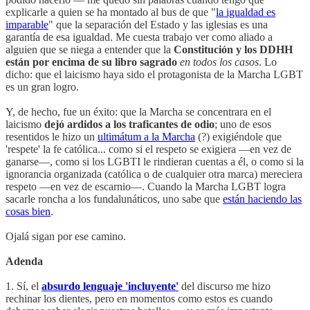
explicarle a quien se ha montado al bus de que "
la igualdad es
imparable
" que la separación del Estado y las iglesias es una
garantía de esa igualdad. Me cuesta trabajo ver como aliado a
alguien que se niega a entender que la
Constitución y los DDHH
están por encima de su libro sagrado
en todos los casos
. Lo
dicho: que el laicismo haya sido el protagonista de la Marcha LGBT
es un gran logro.
Y, de hecho, fue un éxito: que la Marcha se concentrara en el
laicismo
dejó ardidos a los traficantes de odio
; uno de esos
resentidos le hizo un
ultimátum a la Marcha
(?) exigiéndole que
'respete' la fe católica... como si el respeto se exigiera —en vez de
ganarse—, como si los LGBTI le rindieran cuentas a él, o como si la
ignorancia organizada (católica o de cualquier otra marca) mereciera
respeto —en vez de escarnio—. Cuando la Marcha LGBT logra
sacarle roncha a los fundalunáticos, uno sabe que
están haciendo las
cosas bien
.
Ojalá sigan por ese camino.
Adenda
1. Sí, el
absurdo lenguaje 'incluyente'
del discurso me hizo
rechinar los dientes, pero en momentos como estos es cuando