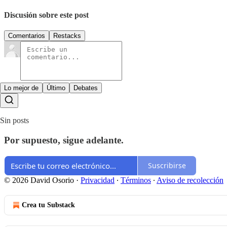
Discusión sobre este post
Comentarios
Restacks
Lo mejor de
Último
Debates
Sin posts
Por supuesto, sigue adelante.
Suscribirse
© 2026 David Osorio
·
Privacidad
∙
Términos
∙
Aviso de recolección
Crea tu Substack