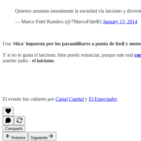
Quienes arruinan moralmente la sociedad vía laicismo y diversi
— Marco Fidel Ramírez (@7MarcoFidelR)
January 13, 2014
Una
'ética' impuesta por los paramilitares a punta de fusil y moto
Y si no le gusta el laicismo, bien puede renunciar, porque este está
co
zombie
judío -
el laicismo
.
El evento fue cubierto por
Canal Capital
y
El Espectador
.
Compartir
Anterior
Siguiente