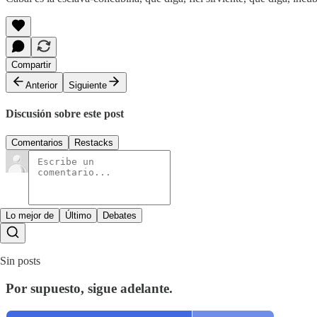
Compartir
Anterior
Siguiente
Discusión sobre este post
Comentarios
Restacks
Lo mejor de
Último
Debates
Sin posts
Por supuesto, sigue adelante.