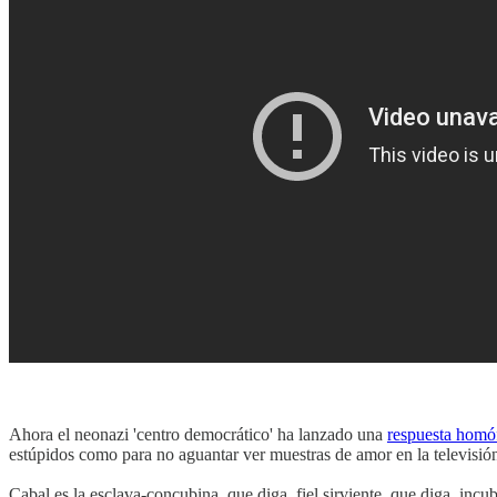
Ahora el neonazi 'centro democrático' ha lanzado una
respuesta homó
estúpidos como para no aguantar ver muestras de amor en la televisión
Cabal es la esclava-concubina, que diga, fiel sirviente, que diga, in