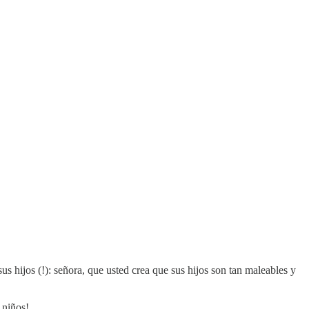
us hijos (!): señora, que usted crea que sus hijos son tan maleables y
 niños!