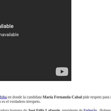
foba
en donde la candidata
María Fernanda Cabal
pide respeto para s
 es el verdadero irrespeto.
cubadora humana de
José Félix Lafaurie
, presidente de
Fedegán
. ¡Pobres