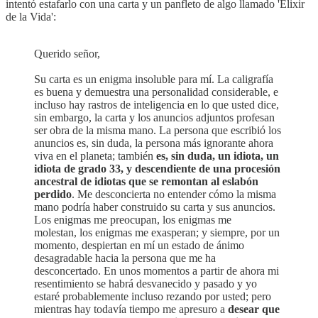
intentó estafarlo con una carta y un panfleto de algo llamado 'Elixir
de la Vida':
Querido señor,
Su carta es un enigma insoluble para mí. La caligrafía
es buena y demuestra una personalidad considerable, e
incluso hay rastros de inteligencia en lo que usted dice,
sin embargo, la carta y los anuncios adjuntos profesan
ser obra de la misma mano. La persona que escribió los
anuncios es, sin duda, la persona más ignorante ahora
viva en el planeta; también
es, sin duda, un idiota, un
idiota de grado 33, y descendiente de una procesión
ancestral de idiotas que se remontan al eslabón
perdido
. Me desconcierta no entender cómo la misma
mano podría haber construido su carta y sus anuncios.
Los enigmas me preocupan, los enigmas me
molestan, los enigmas me exasperan; y siempre, por un
momento, despiertan en mí un estado de ánimo
desagradable hacia la persona que me ha
desconcertado. En unos momentos a partir de ahora mi
resentimiento se habrá desvanecido y pasado y yo
estaré probablemente incluso rezando por usted; pero
mientras hay todavía tiempo me apresuro a
desear que