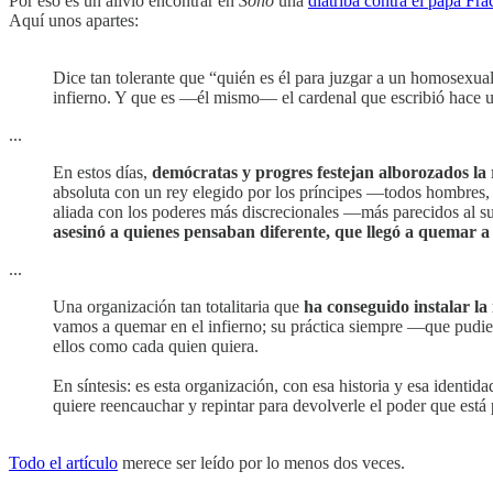
Por eso es un alivio encontrar en
Soho
una
diatriba contra el papa Fra
Aquí unos apartes:
Dice tan tolerante que “quién es él para juzgar a un homosexual
infierno. Y que es —él mismo— el cardenal que escribió hace 
...
En estos días,
demócratas y progres festejan alborozados la
absoluta con un rey elegido por los príncipes —todos hombres, t
aliada con los poderes más discrecionales —más parecidos al
asesinó a quienes pensaban diferente, que llegó a quemar a 
...
Una organización tan totalitaria que
ha conseguido instalar la 
vamos a quemar en el infierno; su práctica siempre —que pudier
ellos como cada quien quiera.
En síntesis: es esta organización, con esa historia y esa identid
quiere reencauchar y repintar para devolverle el poder que está
Todo el artículo
merece ser leído por lo menos dos veces.