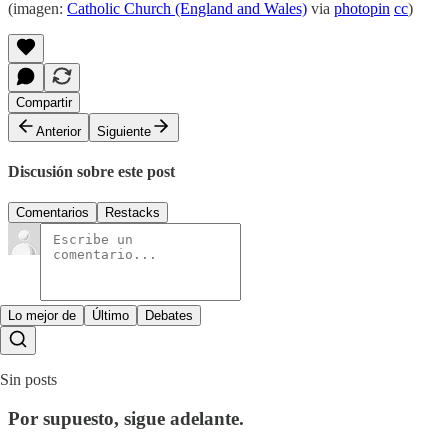
(imagen:
Catholic Church (England and Wales)
via
photopin
cc
)
Compartir
Anterior
Siguiente
Discusión sobre este post
Comentarios
Restacks
Lo mejor de
Último
Debates
Sin posts
Por supuesto, sigue adelante.