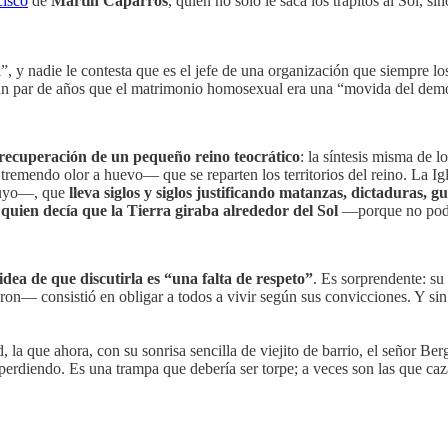
cisco
de
Martín Caparrós
, quien no sólo le saca los trapitos al Sol
”, y nadie le contesta que es el jefe de una organización que siempre lo
un par de años que el matrimonio homosexual era una “movida del dem
 recuperación de un pequeño reino teocrático
: la síntesis misma de 
remendo olor a huevo— que se reparten los territorios del reino. La Ig
 suyo—, que
lleva siglos y siglos justificando matanzas, dictaduras, g
quien decía que la Tierra giraba alrededor del Sol
—porque no podía
idea de que discutirla es “una falta de respeto”
. Es sorprendente: su
on— consistió en obligar a todos a vivir según sus convicciones. Y si
ad, la que ahora, con su sonrisa sencilla de viejito de barrio, el señor 
 perdiendo. Es una trampa que debería ser torpe; a veces son las que ca