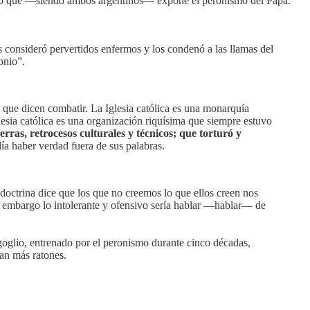
, sino que —siendo ambos argentinos— expone el peronismo del Papa.
s consideró pervertidos enfermos y los condenó a las llamas del
onio”.
lo que dicen combatir. La Iglesia católica es una monarquía
lesia católica es una organización riquísima que siempre estuvo
uerras, retrocesos culturales y técnicos; que torturó y
 haber verdad fuera de sus palabras.
 doctrina dice que los que no creemos lo que ellos creen nos
n embargo lo intolerante y ofensivo sería hablar —hablar— de
Bergoglio, entrenado por el peronismo durante cinco décadas,
zan más ratones.