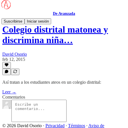
De Avanzada
Suscribirse
Iniciar sesión
Colegio distrital matonea y
discrimina niña…
David Osorio
feb 12, 2015
Así tratan a los estudiantes ateos en un colegio distrital:
Leer →
Comentarios
© 2026 David Osorio
·
Privacidad
∙
Términos
∙
Aviso de