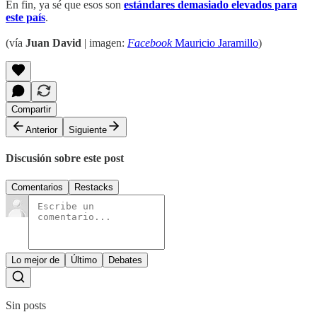
En fin, ya sé que esos son
estándares demasiado elevados para
este país
.
(vía
Juan David
| imagen:
Facebook
Mauricio Jaramillo
)
Compartir
Anterior
Siguiente
Discusión sobre este post
Comentarios
Restacks
Lo mejor de
Último
Debates
Sin posts