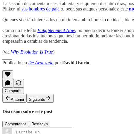
La sección de comentarios está abierta, y si quieren discutir cifras, p
Pinker, ni
sus hombres de paja
o, peor, sus ataques personales; este
no
Quienes sí están interesados en un intercambio honesto de ideas, bien
Como no he leído
Enlightenment Now
, no puedo decir si Pinker abor
erosionando las instituciones que nos han permitido mejorar las cond
empezarán a cambiar de tendencia.
(vía
Why Evolution Is True
)
____
Publicado en
De Avanzada
por
David Osorio
Compartir
Anterior
Siguiente
Discusión sobre este post
Comentarios
Restacks