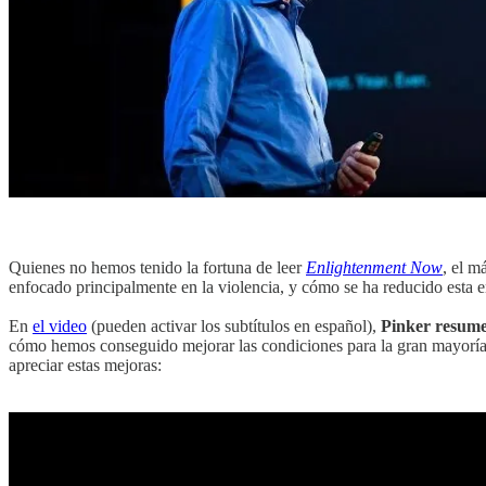
Quienes no hemos tenido la fortuna de leer
Enlightenment Now
, el m
enfocado principalmente en la violencia, y cómo se ha reducido esta 
En
el video
(pueden activar los subtítulos en español),
Pinker resume
cómo hemos conseguido mejorar las condiciones para la gran mayoría de
apreciar estas mejoras: