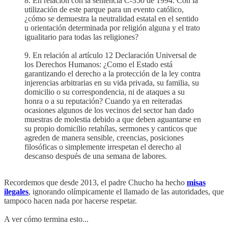
8. En relación con la sentencia C-350 de 1994: Con la
utilización de este parque para un evento católico,
¿cómo se demuestra la neutralidad estatal en el sentido
u orientación determinada por religión alguna y el trato
igualitario para todas las religiones?
9. En relación al artículo 12 Declaración Universal de
los Derechos Humanos: ¿Como el Estado está
garantizando el derecho a la protección de la ley contra
injerencias arbitrarias en su vida privada, su familia, su
domicilio o su correspondencia, ni de ataques a su
honra o a su reputación? Cuando ya en reiteradas
ocasiones algunos de los vecinos del sector han dado
muestras de molestia debido a que deben aguantarse en
su propio domicilio retahílas, sermones y canticos que
agreden de manera sensible, creencias, posiciones
filosóficas o simplemente irrespetan el derecho al
descanso después de una semana de labores.
Recordemos que desde 2013, el padre Chucho ha hecho
misas
ilegales
, ignorando olímpicamente el llamado de las autoridades, que
tampoco hacen nada por hacerse respetar.
A ver cómo termina esto...