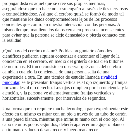
propagandista es aquel que se cree sus propias mentiras,
asegurándose que no hace notar su engaño a través de tics nerviosos
o contradiciéndose. Así que el cerebro quizá se formó de modo tal
que mantiene los datos comprometedores lejos de los procesos
concientes que controlan nuestra interacción con las personas. Al
mismo tiempo, mantiene los datos cerca en procesos inconscientes
para evitar que la persona se aleje demasiado o pierda contacto con
la realidad.
¿Qué hay del cerebro mismo? Podrías preguntarte cómo los
científicos pudieron siquiera comenzar a encontrar el lugar de la
conciencia en el cerebro, en medio del griterío de los cien billones
de neuronas. El truco consiste en observar qué zonas del cerebro
cambian cuando la conciencia de una persona salta de una
experiencia a otra. En una técnica de estudio llamada
rivalidad
binocular
, se le presentan franjas verticales al ojo izquierdo y franjas
horizontales al ojo derecho. Los ojos compiten por la conciencia y la
atención, y la persona ve alternativamente franjas verticales y
horizontales, sucesivamente, por intervalos de segundos.
Una forma que no requiere mucha tecnología para experimentar este
efecto en ti mismo es mirar con un ojo a través de un tubo de cartón
a una pared blanca, mientras que miras tu mano con el otro ojo. Al
cabo de unos pocos segundos, debería aparecer un agujero blanco
en tu mano, y luego desaparecer, y luego reaparecer.