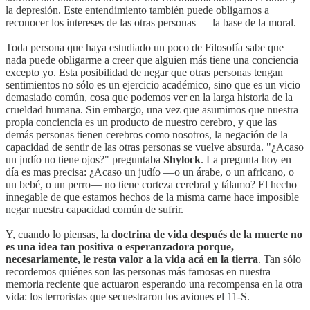
la depresión. Este entendimiento también puede obligarnos a
reconocer los intereses de las otras personas — la base de la moral.
Toda persona que haya estudiado un poco de Filosofía sabe que
nada puede obligarme a creer que alguien más tiene una conciencia
excepto yo. Esta posibilidad de negar que otras personas tengan
sentimientos no sólo es un ejercicio académico, sino que es un vicio
demasiado común, cosa que podemos ver en la larga historia de la
crueldad humana. Sin embargo, una vez que asumimos que nuestra
propia conciencia es un producto de nuestro cerebro, y que las
demás personas tienen cerebros como nosotros, la negación de la
capacidad de sentir de las otras personas se vuelve absurda. "¿Acaso
un judío no tiene ojos?" preguntaba
Shylock
. La pregunta hoy en
día es mas precisa: ¿Acaso un judío —o un árabe, o un africano, o
un bebé, o un perro— no tiene corteza cerebral y tálamo? El hecho
innegable de que estamos hechos de la misma carne hace imposible
negar nuestra capacidad común de sufrir.
Y, cuando lo piensas, la
doctrina de vida después de la muerte no
es una idea tan positiva o esperanzadora porque,
necesariamente, le resta valor a la vida acá en la tierra
. Tan sólo
recordemos quiénes son las personas más famosas en nuestra
memoria reciente que actuaron esperando una recompensa en la otra
vida: los terroristas que secuestraron los aviones el 11-S.