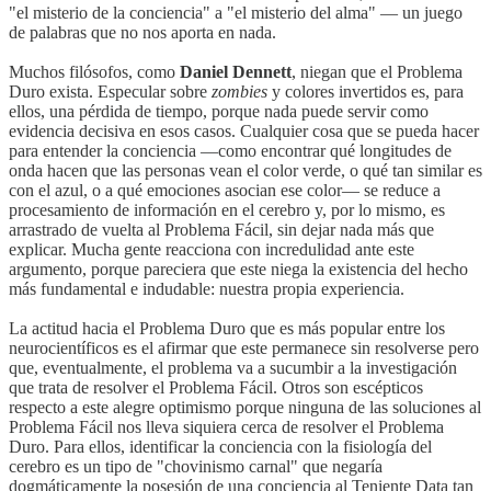
"el misterio de la conciencia" a "el misterio del alma" — un juego
de palabras que no nos aporta en nada.
Muchos filósofos, como
Daniel Dennett
, niegan que el Problema
Duro exista. Especular sobre
zombies
y colores invertidos es, para
ellos, una pérdida de tiempo, porque nada puede servir como
evidencia decisiva en esos casos. Cualquier cosa que se pueda hacer
para entender la conciencia —como encontrar qué longitudes de
onda hacen que las personas vean el color verde, o qué tan similar es
con el azul, o a qué emociones asocian ese color— se reduce a
procesamiento de información en el cerebro y, por lo mismo, es
arrastrado de vuelta al Problema Fácil, sin dejar nada más que
explicar. Mucha gente reacciona con incredulidad ante este
argumento, porque pareciera que este niega la existencia del hecho
más fundamental e indudable: nuestra propia experiencia.
La actitud hacia el Problema Duro que es más popular entre los
neurocientíficos es el afirmar que este permanece sin resolverse pero
que, eventualmente, el problema va a sucumbir a la investigación
que trata de resolver el Problema Fácil. Otros son escépticos
respecto a este alegre optimismo porque ninguna de las soluciones al
Problema Fácil nos lleva siquiera cerca de resolver el Problema
Duro. Para ellos, identificar la conciencia con la fisiología del
cerebro es un tipo de "chovinismo carnal" que negaría
dogmáticamente la posesión de una conciencia al Teniente Data tan