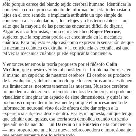
sólo porque carece del blando tejido cerebral humano. Identificar la
conciencia con el procesamiento de información sería ir demasiado
lejos en el otro sentido, e implicaría atribuirle un tipo simple de
conciencia a las calculadoras, los relojes y a los termostatos — un
salto que la mayoría de las personas encuentra difícil de digerir.
Algunos inconformistas, como el matemático
Roger Penrose
,
sugieren que la respuesta podría ser encontrada en la mecánica
cuántica. Para mí, esto es algo así como expresar la sensación de que
la mecánica cuántica es extraña, y la conciencia es extraña, así que
tal vez la mecánica cuántica puede explicar la conciencia.
Y entonces tenemos la teoría propuesta por el filósofo
Colin
McGinn
, que nuestro vértigo al considerar el Problema Duro es, en
sí mismo, un capricho de nuestros cerebros. El cerebro es producto
de la evolución, y del mismo modo que los cerebros animales tienen
sus limitaciones, nosotros tenemos las nuestras. Nuestros cerebros
no pueden mantener en la memoria cientos de números, no podemos
visualizar o imaginar un espacio de siete dimensiones, y quizás no
podamos comprender intuitivamente por qué el procesamiento de
información neuronal visto desde afuera debe dar origen a la
experiencia subjetiva desde dentro. Esa es mi apuesta, aunque tengo
que admitir que, quizás, esa teoría será demolida cuando un genio
que aún no ha nacido —un
Darwin
o un
Einstein
de la conciencia
— nos proporcione una idea nueva, sobrecogedora e impresionante,
que repentinamente nos lo aclare todo.