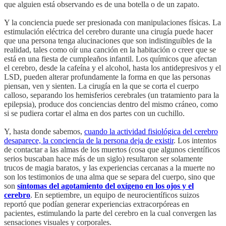
que alguien está observando es de una botella o de un zapato.
Y la conciencia puede ser presionada con manipulaciones físicas. La
estimulación eléctrica del cerebro durante una cirugía puede hacer
que una persona tenga alucinaciones que son indistinguibles de la
realidad, tales como oír una canción en la habitación o creer que se
está en una fiesta de cumpleaños infantil. Los químicos que afectan
el cerebro, desde la cafeína y el alcohol, hasta los antidepresivos y el
LSD, pueden alterar profundamente la forma en que las personas
piensan, ven y sienten. La cirugía en la que se corta el cuerpo
calloso, separando los hemisferios cerebrales (un tratamiento para la
epilepsia), produce dos conciencias dentro del mismo cráneo, como
si se pudiera cortar el alma en dos partes con un cuchillo.
Y, hasta donde sabemos,
cuando la actividad fisiológica del cerebro
desaparece, la conciencia de la persona deja de existir
. Los intentos
de contactar a las almas de los muertos (cosa que algunos científicos
serios buscaban hace más de un siglo) resultaron ser solamente
trucos de magia baratos, y las experiencias cercanas a la muerte no
son los testimonios de una alma que se separa del cuerpo, sino que
son
síntomas del agotamiento del oxígeno en los ojos y el
cerebro
. En septiembre, un equipo de neurocientíficos suizos
reportó que podían generar experiencias extracorpóreas en
pacientes, estimulando la parte del cerebro en la cual convergen las
sensaciones visuales y corporales.