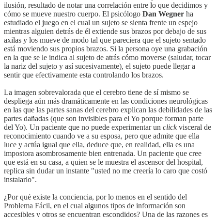
ilusión, resultado de notar una correlación entre lo que decidimos y
cómo se mueve nuestro cuerpo. El psicólogo
Dan Wegner
ha
estudiado el juego en el cual un sujeto se sienta frente un espejo
mientras alguien detrás de él extiende sus brazos por debajo de sus
axilas y los mueve de modo tal que pareciera que el sujeto sentado
está moviendo sus propios brazos. Si la persona oye una grabación
en la que se le indica al sujeto de atrás cómo moverse (saludar, tocar
la nariz del sujeto y así sucesivamente), el sujeto puede llegar a
sentir que efectivamente esta controlando los brazos.
La imagen sobrevalorada que el cerebro tiene de sí mismo se
despliega aún más dramáticamente en las condiciones neurológicas
en las que las partes sanas del cerebro explican las debilidades de las
partes dañadas (que son invisibles para el Yo porque forman parte
del Yo). Un paciente que no puede experimentar un
click
visceral de
reconocimiento cuando ve a su esposa, pero que admite que ella
luce y actúa igual que ella, deduce que, en realidad, ella es una
impostora asombrosamente bien entrenada. Un paciente que cree
que está en su casa, a quien se le muestra el ascensor del hospital,
replica sin dudar un instante "usted no me creería lo caro que costó
instalarlo".
¿Por qué existe la conciencia, por lo menos en el sentido del
Problema Fácil, en el cual algunos tipos de información son
accesibles y otros se encuentran escondidos? Una de las razones es