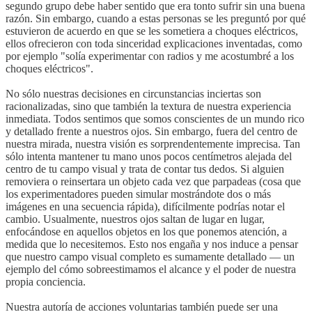
segundo grupo debe haber sentido que era tonto sufrir sin una buena
razón. Sin embargo, cuando a estas personas se les preguntó por qué
estuvieron de acuerdo en que se les sometiera a choques eléctricos,
ellos ofrecieron con toda sinceridad explicaciones inventadas, como
por ejemplo "solía experimentar con radios y me acostumbré a los
choques eléctricos".
No sólo nuestras decisiones en circunstancias inciertas son
racionalizadas, sino que también la textura de nuestra experiencia
inmediata. Todos sentimos que somos conscientes de un mundo rico
y detallado frente a nuestros ojos. Sin embargo, fuera del centro de
nuestra mirada, nuestra visión es sorprendentemente imprecisa. Tan
sólo intenta mantener tu mano unos pocos centímetros alejada del
centro de tu campo visual y trata de contar tus dedos. Si alguien
removiera o reinsertara un objeto cada vez que parpadeas (cosa que
los experimentadores pueden simular mostrándote dos o más
imágenes en una secuencia rápida), difícilmente podrías notar el
cambio. Usualmente, nuestros ojos saltan de lugar en lugar,
enfocándose en aquellos objetos en los que ponemos atención, a
medida que lo necesitemos. Esto nos engaña y nos induce a pensar
que nuestro campo visual completo es sumamente detallado — un
ejemplo del cómo sobreestimamos el alcance y el poder de nuestra
propia conciencia.
Nuestra autoría de acciones voluntarias también puede ser una