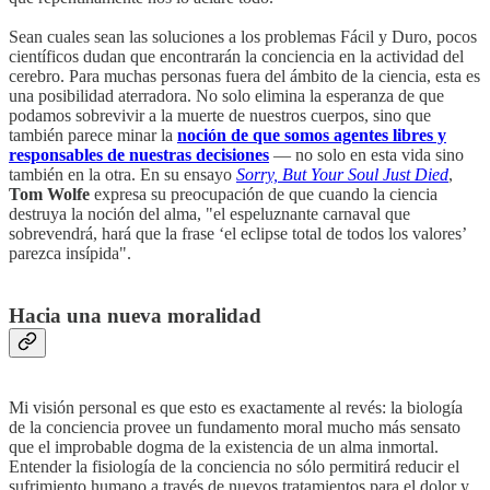
Sean cuales sean las soluciones a los problemas Fácil y Duro, pocos
científicos dudan que encontrarán la conciencia en la actividad del
cerebro. Para muchas personas fuera del ámbito de la ciencia, esta es
una posibilidad aterradora. No solo elimina la esperanza de que
podamos sobrevivir a la muerte de nuestros cuerpos, sino que
también parece minar la
noción de que somos agentes libres y
responsables de nuestras decisiones
— no solo en esta vida sino
también en la otra. En su ensayo
Sorry, But Your Soul Just Died
,
Tom Wolfe
expresa su preocupación de que cuando la ciencia
destruya la noción del alma, "el espeluznante carnaval que
sobrevendrá, hará que la frase ‘el eclipse total de todos los valores’
parezca insípida".
Hacia una nueva moralidad
Mi visión personal es que esto es exactamente al revés: la biología
de la conciencia provee un fundamento moral mucho más sensato
que el improbable dogma de la existencia de un alma inmortal.
Entender la fisiología de la conciencia no sólo permitirá reducir el
sufrimiento humano a través de nuevos tratamientos para el dolor y