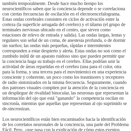
también temporalmente. Desde hace mucho tiempo los
neurocientíficos saben que la conciencia depende o se correlaciona
con ciertas frecuencias de oscilación en el electroencefalograma.
Estas ondas cerebrales consisten en ciclos de activación entre la
corteza (la superficie arrugada del cerebro) y el tálamo (el grupo de
terminales nerviosas ubicado en el centro, que sirven como
estaciones de relevo de entrada y salida). Las ondas largas, lentas y
regulares son señal de un coma, de anestesia profunda, o de dormir
sin sueños; las ondas más pequeñas, rápidas e intermitentes
corresponden a estar despierto y alerta. Estas ondas no son como el
zumbido inútil de un aparato ruidoso sino que pueden permitir que
la conciencia haga su trabajo en el cerebro. Ellas podrían unir la
actividad de áreas repartidas en el cerebro (una para el color, otra
para la forma, y una tercera para el movimiento) en una experiencia
consciente y coherente, un poco como los trasmisores y receptores
de radio sintonizados en la misma frecuencia. Seguramente, cuando
dos patrones visuales compiten por la atención de la conciencia en
un despliegue de rivalidad binocular, las neuronas que representan la
información del ojo que está "ganando" la competencia oscilan en
sincronía, mientras que aquellas que representan al ojo suprimido se
de-sincronizan.
Los neurocientíficos están bien encaminados hacia la identificación
de los correlatos neuronales de la conciencia, una parte del Problema
Fácil. Pero, ¿que pasa con la explicación de cómo estos eventos