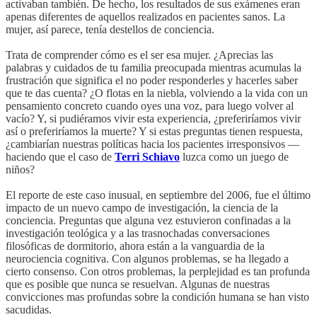
activaban también. De hecho, los resultados de sus exámenes eran
apenas diferentes de aquellos realizados en pacientes sanos. La
mujer, así parece, tenía destellos de conciencia.
Trata de comprender cómo es el ser esa mujer. ¿Aprecias las
palabras y cuidados de tu familia preocupada mientras acumulas la
frustración que significa el no poder responderles y hacerles saber
que te das cuenta? ¿O flotas en la niebla, volviendo a la vida con un
pensamiento concreto cuando oyes una voz, para luego volver al
vacío? Y, si pudiéramos vivir esta experiencia, ¿preferiríamos vivir
así o preferiríamos la muerte? Y si estas preguntas tienen respuesta,
¿cambiarían nuestras políticas hacia los pacientes irresponsivos —
haciendo que el caso de
Terri Schiavo
luzca como un juego de
niños?
El reporte de este caso inusual, en septiembre del 2006, fue el último
impacto de un nuevo campo de investigación, la ciencia de la
conciencia. Preguntas que alguna vez estuvieron confinadas a la
investigación teológica y a las trasnochadas conversaciones
filosóficas de dormitorio, ahora están a la vanguardia de la
neurociencia cognitiva. Con algunos problemas, se ha llegado a
cierto consenso. Con otros problemas, la perplejidad es tan profunda
que es posible que nunca se resuelvan. Algunas de nuestras
convicciones mas profundas sobre la condición humana se han visto
sacudidas.