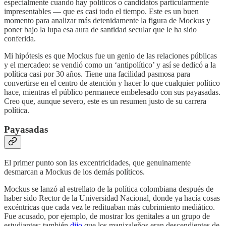
especialmente cuando hay políticos o candidatos particularmente
impresentables — que es casi todo el tiempo. Este es un buen
momento para analizar más detenidamente la figura de Mockus y
poner bajo la lupa esa aura de santidad secular que le ha sido
conferida.
Mi hipótesis es que Mockus fue un genio de las relaciones públicas
y el mercadeo: se vendió como un ‘antipolítico’ y así se dedicó a la
política casi por 30 años. Tiene una facilidad pasmosa para
convertirse en el centro de atención y hacer lo que cualquier político
hace, mientras el público permanece embelesado con sus payasadas.
Creo que, aunque severo, este es un resumen justo de su carrera
política.
Payasadas
El primer punto son las excentricidades, que genuinamente
desmarcan a Mockus de los demás políticos.
Mockus se lanzó al estrellato de la política colombiana después de
haber sido Rector de la Universidad Nacional, donde ya hacía cosas
excéntricas que cada vez le redituaban más cubrimiento mediático.
Fue acusado, por ejemplo, de mostrar los genitales a un grupo de
estudiantes; también
dijo
que los manizaleños eran descendientes de