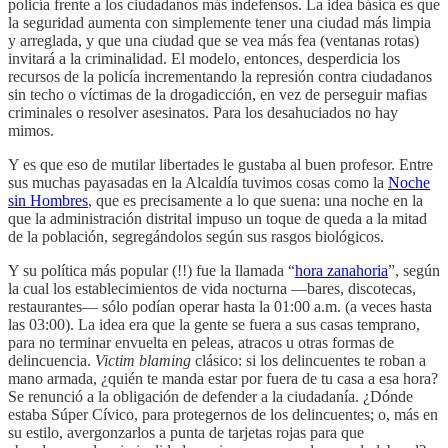
policía frente a los ciudadanos más indefensos. La idea básica es que
la seguridad aumenta con simplemente tener una ciudad más limpia
y arreglada, y que una ciudad que se vea más fea (ventanas rotas)
invitará a la criminalidad. El modelo, entonces, desperdicia los
recursos de la policía incrementando la represión contra ciudadanos
sin techo o víctimas de la drogadicción, en vez de perseguir mafias
criminales o resolver asesinatos. Para los desahuciados no hay
mimos.
Y es que eso de mutilar libertades le gustaba al buen profesor. Entre
sus muchas payasadas en la Alcaldía tuvimos cosas como la
Noche
sin Hombres
, que es precisamente a lo que suena: una noche en la
que la administración distrital impuso un toque de queda a la mitad
de la población, segregándolos según sus rasgos biológicos.
Y su política más popular (!!) fue la llamada “
hora zanahoria
”, según
la cual los establecimientos de vida nocturna —bares, discotecas,
restaurantes— sólo podían operar hasta la 01:00 a.m. (a veces hasta
las 03:00). La idea era que la gente se fuera a sus casas temprano,
para no terminar envuelta en peleas, atracos u otras formas de
delincuencia.
Victim blaming
clásico: si los delincuentes te roban a
mano armada, ¿quién te manda estar por fuera de tu casa a esa hora?
Se renunció a la obligación de defender a la ciudadanía. ¿Dónde
estaba Súper Cívico, para protegernos de los delincuentes; o, más en
su estilo, avergonzarlos a punta de tarjetas rojas para que