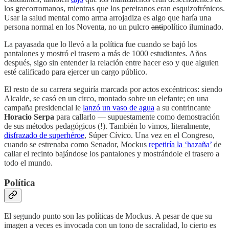
los grecorromanos, mientras que los pereiranos eran esquizofrénicos.
Usar la salud mental como arma arrojadiza es algo que haría una
persona normal en los Noventa, no un pulcro
anti
político iluminado.
La payasada que lo llevó a la política fue cuando se bajó los
pantalones y mostró el trasero a más de 1000 estudiantes. Años
después, sigo sin entender la relación entre hacer eso y que alguien
esté calificado para ejercer un cargo público.
El resto de su carrera seguiría marcada por actos excéntricos: siendo
Alcalde, se casó en un circo, montado sobre un elefante; en una
campaña presidencial le
lanzó un vaso de agua
a su contrincante
Horacio Serpa
para callarlo — supuestamente como demostración
de sus métodos pedagógicos (!). También lo vimos, literalmente,
disfrazado de superhéroe
, Súper Cívico. Una vez en el Congreso,
cuando se estrenaba como Senador, Mockus
repetiría la ‘hazaña’
de
callar el recinto bajándose los pantalones y mostrándole el trasero a
todo el mundo.
Política
El segundo punto son las políticas de Mockus. A pesar de que su
imagen a veces es invocada con un tono de sacralidad, lo cierto es