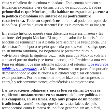
ética y caballero de la cultura ciudadana. Esto entona bien con su
tendencia excéntrica y ese disfraz previo de antipolítico. La
idea
primordial es que Mockus podía habitar un espacio adyacente a
la política colombiana sin untarse de su podredumbre
característica. Todo un superhéroe
, inmune al poder corruptor de
la política. ¡Por fin alguien decente! Esa es la esencia de su imagen.
El registro histórico muestra una diferencia entre esa imagen y las
acciones del propio Mockus. El mejor indicador fue la decisión de
Mockus de renunciar a la Alcaldía para aspirar a la Presidencia, una
demostración del poco respeto que tenía por sus votantes; algo que,
en su infinita sabiduría, los bogotanos le premiaron pues lo
volvieron a elegir la siguiente vez… sólo para que Mockus volviera
a dejar el puesto tirado y se fuera a perseguir la Presidencia otra vez.
Para ser alguien que más adelante adoptaría el eslogan “
Los recursos
públicos son sagrados
”, a Mockus ciertamente no pareció importarle
demasiado todo lo que le cuesta a la ciudad organizar elecciones
extemporáneas. Por no mencionar lo que hizo con las empresas de
energía y telecomunicaciones, ofreciéndolas al mejor postor.
Las
invocaciones religiosas y sacras fueron elementos que se
repitieron constantemente en su manera de hacer política, en
sus campañas, en sus lemas. Algo muy propio de un político
tradicional
. También es algo que los activistas laicos del país
reconocemos como la marca del político genérico: un atajo fácil,