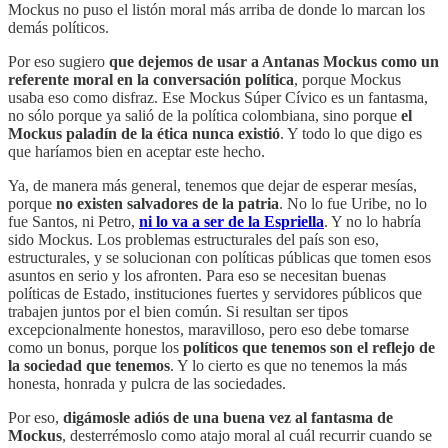
Mockus no puso el listón moral más arriba de donde lo marcan los
demás políticos.
Por eso sugiero
que dejemos de usar a Antanas Mockus como un
referente moral en la conversación política
, porque Mockus
usaba eso como disfraz. Ese Mockus Súper Cívico es un fantasma,
no sólo porque ya salió de la política colombiana, sino porque
el
Mockus paladín de la ética nunca existió
. Y todo lo que digo es
que haríamos bien en aceptar este hecho.
Ya, de manera más general, tenemos que dejar de esperar mesías,
porque
no existen salvadores de la patria
. No lo fue Uribe, no lo
fue Santos, ni Petro,
ni lo va a ser de la Espriella
. Y no lo habría
sido Mockus. Los problemas estructurales del país son eso,
estructurales, y se solucionan con políticas públicas que tomen esos
asuntos en serio y los afronten. Para eso se necesitan buenas
políticas de Estado, instituciones fuertes y servidores públicos que
trabajen juntos por el bien común. Si resultan ser tipos
excepcionalmente honestos, maravilloso, pero eso debe tomarse
como un bonus, porque los
políticos que tenemos son el reflejo de
la sociedad que tenemos
. Y lo cierto es que no tenemos la más
honesta, honrada y pulcra de las sociedades.
Por eso,
digámosle adiós de una buena vez al fantasma de
Mockus
, desterrémoslo como atajo moral al cuál recurrir cuando se