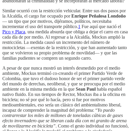
abandonaran la criminalidad y se incorporaran al mercado laboral?
Similar ocurrió con la restricción vehicular. Entre sus dos pasos por
la Alcaldía, el cargo fue ocupado por
Enrique Peñalosa Londoño
— un tipo que por motivos, dijéramos, políticos, necesitaba
incrementar el uso del transporte público.
1
Fue aquí que nació el
Pico y Placa
, una medida absurda que obliga a dejar el carro en casa
cada día de por medio. Al regresar a la Alcaldía, Mockus amplió la
restricción. La medida causó un incremento del número de
motocicletas —exentas de la restricción, y que han aumentado tanto
que se volvieron su propio problema de movilidad— y que las
familias pudientes se compren un segundo carro.
A pesar de que nunca mostró un interés desmedido por el medio
ambiente, Mockus terminó co-creando el primer Partido Verde de
Colombia, que tuvo el dudoso honor de ser el primer partido verde
del mundo de derechas, neoliberal, y que se preocupa por el medio
ambiente en la misma medida en la que
Sean Paul
habla español
nativo fluido. En sus tiempos de Rector, Mockus iba a la oficina en
bicicleta; no sé por qué lo hacía, pero si fue por motivos
medioambientales, eso sería un clásico del ambientalismo liberal,
incapaz de comprender la magnitud del problema: “
Yo puedo
contrarrestar los miles de millones de toneladas cúbicas de gases
efecto invernadero que se liberan cada día con mi granito de arena
de movilizarme en bicicleta”
. Como el gesto individual no funcionó,