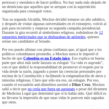
perezoso y mesiánico de hacer política. No hay nada más alejado de
un demócrata que aquellos que se arropan con la superstición
organizada para conseguir votos.
Tras su segunda Alcaldía, Mockus decidió tomarse un año sabático,
y después de visitar algunas universidades en el extranjero, volvió al
país para recorrerlo y empezar su segunda campaña presidencial.
Durante la gira recurrió al simbolismo religioso, rodeándose de
12
supuestos intelectuales que se disfrazaban de apóstoles
, quienes
serían sus candidatos al Senado.
Por eso puedo afirmar con plena confianza que, al igual que a los
políticos colombianos promedio, a Mockus nunca le importó el
hecho de que
Colombia es un Estado laico
. Eso explica en buena
parte que años más tarde lanzara su eslogan “
La vida es sagrada
”,
con el que abdicó la responsabilidad de promover el respeto por la
vida desde la razón, jugando a poner las creencias personales por
encima de la Constitución y facilitando la estigmatización de ateos y
minorías religiosas. Claro que sólo era eso, un eslogan. Por eso,
cuando el escuadrón anti-disturbios asesinó a
Dilan Cruz
, Mockus
salió a decir que
no creía que fuera un asesinato
a pesar del dictamen
de Medicina Legal que determinó que sí lo había sido. Qué difícil es
no llevarse la impresión de que unas vidas le parecen más sagradas
que otras.