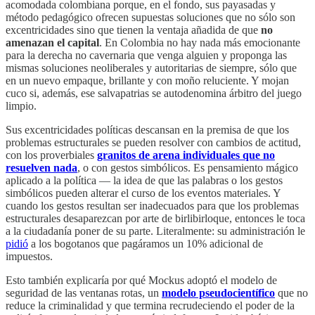
acomodada colombiana porque, en el fondo, sus payasadas y
método pedagógico ofrecen supuestas soluciones que no sólo son
excentricidades sino que tienen la ventaja añadida de que
no
amenazan el capital
. En Colombia no hay nada más emocionante
para la derecha no cavernaria que venga alguien y proponga las
mismas soluciones neoliberales y autoritarias de siempre, sólo que
en un nuevo empaque, brillante y con moño reluciente. Y mojan
cuco si, además, ese salvapatrias se autodenomina árbitro del juego
limpio.
Sus excentricidades políticas descansan en la premisa de que los
problemas estructurales se pueden resolver con cambios de actitud,
con los proverbiales
granitos de arena individuales que no
resuelven nada
, o con gestos simbólicos. Es pensamiento mágico
aplicado a la política — la idea de que las palabras o los gestos
simbólicos pueden alterar el curso de los eventos materiales. Y
cuando los gestos resultan ser inadecuados para que los problemas
estructurales desaparezcan por arte de birlibirloque, entonces le toca
a la ciudadanía poner de su parte. Literalmente: su administración le
pidió
a los bogotanos que pagáramos un 10% adicional de
impuestos.
Esto también explicaría por qué Mockus adoptó el modelo de
seguridad de las ventanas rotas, un
modelo pseudocientífico
que no
reduce la criminalidad y que termina recrudeciendo el poder de la