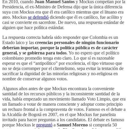
En 2010, cuando
Juan Manuel Santos
y Mockus competían por la
Presidencia, el ex-Ministro de Defensa dijo que la única diferencia
suya con Mockus era que él era católico mientras que el lituano era
ateo. Mockus
se defendió
diciendo que él es católico, fue acólito y
casi se convierte en sacerdote. De nuevo, una respuesta estándar de
alguien que hace política estándar.
La respuesta correcta habría sido responder que Colombia es un
Estado laico y las
creencias personales de ningún funcionario
deberían importar, porque la política pública es de carácter
general, y se gobierna para todos
. Yo no espero que el político
colombiano promedio tenga esto claro. Lo que sí es razonable
esperar es que el “antipolítico” por excelencia, el tipo virtuoso que
no se deja corromper por el clientelismo, sepa evitar la tentación de
sacrificar la dignidad de las minorías religiosas y no-religiosa en
nombre de conservar algunos votos.
Algunos años antes de que Mockus encontrara la conveniente
santidad de los recursos públicos y la inconsistente santidad de la
vida, había empezado un movimiento llamado Voto Limpio, que era
un llamado a votar de manera consciente y adoptar como principio
un rechazo frontal a la compraventa de votos. Famoso es el debate a
la Alcaldía de Bogotá en 2007, en el que Mockus fue panelista
invitado para hacer preguntas a los candidatos. El debate es famoso
porque Mockus le
preguntó
a
Samuel Moreno
si compraría 50