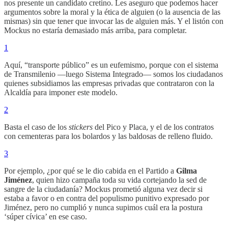
nos presente un candidato cretino. Les aseguro que podemos hacer
argumentos sobre la moral y la ética de alguien (o la ausencia de las
mismas) sin que tener que invocar las de alguien más. Y el listón con
Mockus no estaría demasiado más arriba, para completar.
1
Aquí, “transporte público” es un eufemismo, porque con el sistema
de Transmilenio —luego Sistema Integrado— somos los ciudadanos
quienes subsidiamos las empresas privadas que contrataron con la
Alcaldía para imponer este modelo.
2
Basta el caso de los
stickers
del Pico y Placa, y el de los contratos
con cementeras para los bolardos y las baldosas de relleno fluido.
3
Por ejemplo, ¿por qué se le dio cabida en el Partido a
Gilma
Jiménez
, quien hizo campaña toda su vida cortejando la sed de
sangre de la ciudadanía? Mockus prometió alguna vez decir si
estaba a favor o en contra del populismo punitivo expresado por
Jiménez, pero no cumplió y nunca supimos cuál era la postura
‘súper cívica’ en ese caso.