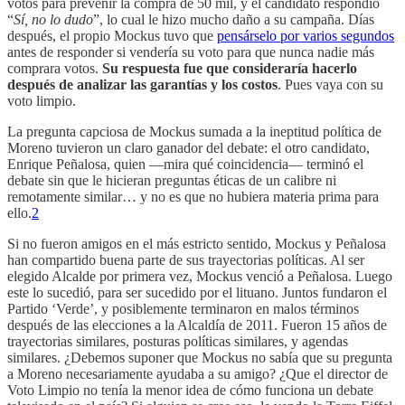
votos para prevenir la compra de 50 mil, y el candidato respondió
“
Sí, no lo dudo
”, lo cual le hizo mucho daño a su campaña. Días
después, el propio Mockus tuvo que
pensárselo por varios segundos
antes de responder si vendería su voto para que nunca nadie más
comprara votos.
Su respuesta fue que consideraría hacerlo
después de analizar las garantías y los costos
. Pues vaya con su
voto limpio.
La pregunta capciosa de Mockus sumada a la ineptitud política de
Moreno tuvieron un claro ganador del debate: el otro candidato,
Enrique Peñalosa, quien —mira qué coincidencia— terminó el
debate sin que le hicieran preguntas éticas de un calibre ni
remotamente similar… y no es que no hubiera materia prima para
ello.
2
Si no fueron amigos en el más estricto sentido, Mockus y Peñalosa
han compartido buena parte de sus trayectorias políticas. Al ser
elegido Alcalde por primera vez, Mockus venció a Peñalosa. Luego
este lo sucedió, para ser sucedido por el lituano. Juntos fundaron el
Partido ‘Verde’, y posiblemente terminaron en malos términos
después de las elecciones a la Alcaldía de 2011. Fueron 15 años de
trayectorias similares, posturas políticas similares, y agendas
similares. ¿Debemos suponer que Mockus no sabía que su pregunta
a Moreno necesariamente ayudaba a su amigo? ¿Que el director de
Voto Limpio no tenía la menor idea de cómo funciona un debate