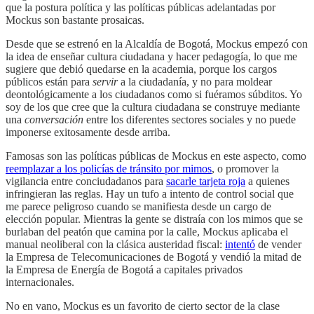
que la postura política y las políticas públicas adelantadas por
Mockus son bastante prosaicas.
Desde que se estrenó en la Alcaldía de Bogotá, Mockus empezó con
la idea de enseñar cultura ciudadana y hacer pedagogía, lo que me
sugiere que debió quedarse en la academia, porque los cargos
públicos están para
servir
a la ciudadanía, y no para moldear
deontológicamente a los ciudadanos como si fuéramos súbditos. Yo
soy de los que cree que la cultura ciudadana se construye mediante
una
conversación
entre los diferentes sectores sociales y no puede
imponerse exitosamente desde arriba.
Famosas son las políticas públicas de Mockus en este aspecto, como
reemplazar a los policías de tránsito por mimos
, o promover la
vigilancia entre conciudadanos para
sacarle tarjeta roja
a quienes
infringieran las reglas. Hay un tufo a intento de control social que
me parece peligroso cuando se manifiesta desde un cargo de
elección popular. Mientras la gente se distraía con los mimos que se
burlaban del peatón que camina por la calle, Mockus aplicaba el
manual neoliberal con la clásica austeridad fiscal:
intentó
de vender
la Empresa de Telecomunicaciones de Bogotá y vendió la mitad de
la Empresa de Energía de Bogotá a capitales privados
internacionales.
No en vano, Mockus es un favorito de cierto sector de la clase