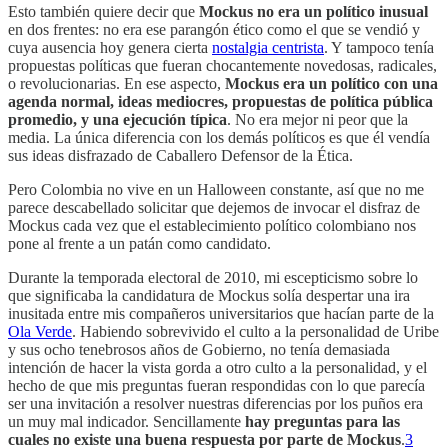
Esto también quiere decir que
Mockus no era un político inusual
en dos frentes: no era ese parangón ético como el que se vendió y
cuya ausencia hoy genera cierta
nostalgia centrista
. Y tampoco tenía
propuestas políticas que fueran chocantemente novedosas, radicales,
o revolucionarias. En ese aspecto,
Mockus era un político con una
agenda normal, ideas mediocres, propuestas de política pública
promedio, y una ejecución típica
. No era mejor ni peor que la
media. La única diferencia con los demás políticos es que él vendía
sus ideas disfrazado de Caballero Defensor de la Ética.
Pero Colombia no vive en un Halloween constante, así que no me
parece descabellado solicitar que dejemos de invocar el disfraz de
Mockus cada vez que el establecimiento político colombiano nos
pone al frente a un patán como candidato.
Durante la temporada electoral de 2010, mi escepticismo sobre lo
que significaba la candidatura de Mockus solía despertar una ira
inusitada entre mis compañeros universitarios que hacían parte de la
Ola Verde
. Habiendo sobrevivido el culto a la personalidad de Uribe
y sus ocho tenebrosos años de Gobierno, no tenía demasiada
intención de hacer la vista gorda a otro culto a la personalidad, y el
hecho de que mis preguntas fueran respondidas con lo que parecía
ser una invitación a resolver nuestras diferencias por los puños era
un muy mal indicador. Sencillamente
hay preguntas para las
cuales no existe una buena respuesta por parte de Mockus
.
3