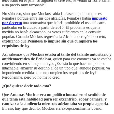
televisado en el país? Si alguien se cree eso, le vendo la Torre Eiffel
a un precio muy razonable.
No sólo eso, sino que Mockus sabía la clase de político que es
Peñalosa porque entre sus dos alcaldías, Peñalosa había
impuesto
por decreto
una normativa que habría prohibido el uso del carro
particular en la ciudad a partir de 2015. El problema es que la
medida no había alcanzado los votos suficientes en la consulta
popular. Cuando Mockus regresó a la Alcaldía derogó el decreto,
explicando que
Peñalosa lo impuso sin que cumpliera los
requisitos de ley
.
Así sabemos que
Mockus estaba al tanto del talante autoritario y
antidemocrático de Peñalosa
, quien para ese entonces ya se estaba
convirtiendo en su mejor amigo. ¿Es esto lo que hace un político
intachable, amarrar su destino al de un tipo que, aunque popular, va
imponiendo medidas que no cumplen los requisitos de ley?
Perdónenme, pero yo no me lo creo.
¿Qué quiere decir todo esto?
Que
Antanas Mockus era un político inusual en el sentido de
que tenía esta habilidad para ser excéntrico, robar cámara, y
cautivar a la audiencia mientras adelantaba su propia agenda
.
En eso, hay que decirlo, Mockus era excepcionalmente bueno.