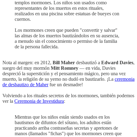
templos mormones. Los niños son usados como
representantes de los muertos en estos rituales,
realizados en una piscina sobre estatuas de bueyes con
cuernos.
Los mormones creen que pueden "convertir y salvar"
las almas de los muertos bautizándolos en su ausencia,
a menudo sin el conocimiento o permiso de la familia
de la persona fallecida.
Nota al margen: en 2012,
Bill Maher
desbautizó a
Edward Davies
,
suegro del muy mormón
Mitt Romney
— en vida, Davies
despreció la superstición y el pensamiento mágico, pero una vez
muerto, la religión de su yerno no dudó en bautizarlo. ¡La
ceremonia
de desbautizo de Maher
fue un desmadre!
Volviendo a los rituales secretos de los mormones, también podemos
ver la
Ceremonia de Investidura
:
Mientras que los niños están siendo usados en los
bautismos de difuntos del sótano, los adultos están
practicando arriba contraseñas secretas y apretones de
manos (llamados "fichas") que los mormones creen que