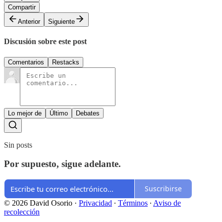
Compartir
Anterior
Siguiente
Discusión sobre este post
Comentarios
Restacks
Lo mejor de
Último
Debates
Sin posts
Por supuesto, sigue adelante.
Suscribirse
© 2026 David Osorio
·
Privacidad
∙
Términos
∙
Aviso de
recolección