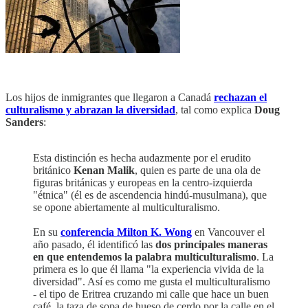
Los hijos de inmigrantes que llegaron a Canadá
rechazan el
culturalismo y abrazan la diversidad
, tal como explica
Doug
Sanders
:
Esta distinción es hecha audazmente por el erudito
británico
Kenan Malik
, quien es parte de una ola de
figuras británicas y europeas en la centro-izquierda
"étnica" (él es de ascendencia hindú-musulmana), que
se opone abiertamente al multiculturalismo.
En su
conferencia Milton K. Wong
en Vancouver el
año pasado, él identificó las
dos principales maneras
en que entendemos la palabra multiculturalismo
. La
primera es lo que él llama "la experiencia vivida de la
diversidad". Así es como me gusta el multiculturalismo
- el tipo de Eritrea cruzando mi calle que hace un buen
café, la taza de sopa de hueso de cerdo por la calle en el