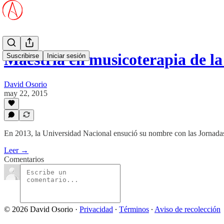
Maestría en musicoterapia de l
Suscribirse
Iniciar sesión
David Osorio
may 22, 2015
En 2013, la Universidad Nacional ensució su nombre con las Jornada
Leer →
Comentarios
© 2026 David Osorio
·
Privacidad
∙
Términos
∙
Aviso de recolección