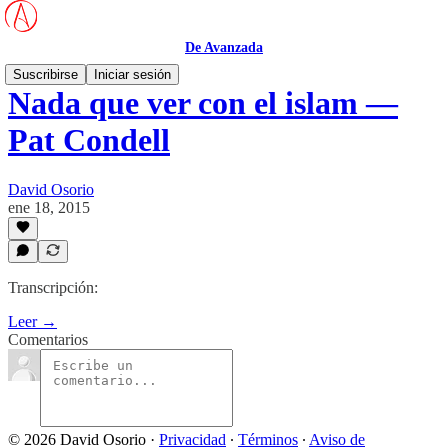
De Avanzada
Suscribirse
Iniciar sesión
Nada que ver con el islam —
Pat Condell
David Osorio
ene 18, 2015
Transcripción:
Leer →
Comentarios
© 2026 David Osorio
·
Privacidad
∙
Términos
∙
Aviso de