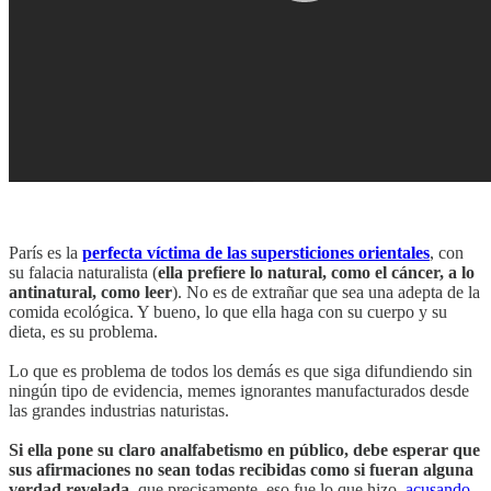
París es la
perfecta víctima de las supersticiones orientales
, con
su falacia naturalista (
ella prefiere lo natural, como el cáncer, a lo
antinatural, como leer
). No es de extrañar que sea una adepta de la
comida ecológica. Y bueno, lo que ella haga con su cuerpo y su
dieta, es su problema.
Lo que es problema de todos los demás es que siga difundiendo sin
ningún tipo de evidencia, memes ignorantes manufacturados desde
las grandes industrias naturistas.
Si ella pone su claro analfabetismo en público, debe esperar que
sus afirmaciones no sean todas recibidas como si fueran alguna
verdad revelada
, que precisamente, eso fue lo que hizo,
acusando