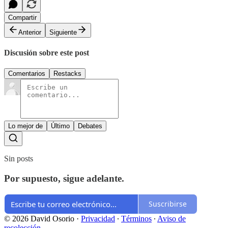
Compartir
Anterior
Siguiente
Discusión sobre este post
Comentarios
Restacks
Lo mejor de
Último
Debates
Sin posts
Por supuesto, sigue adelante.
Suscribirse
© 2026 David Osorio
·
Privacidad
∙
Términos
∙
Aviso de
recolección