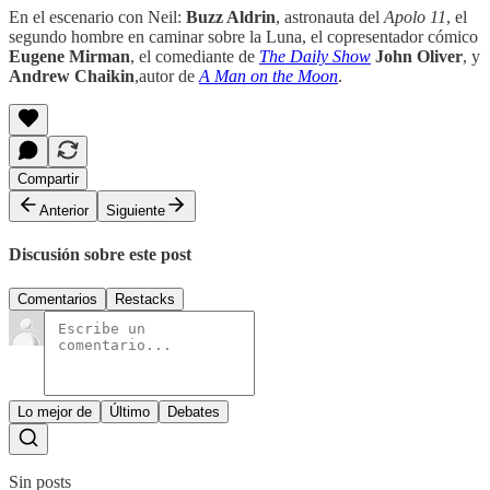
En el escenario con Neil:
Buzz Aldrin
, astronauta del
Apolo 11
, el
segundo hombre en caminar sobre la Luna, el copresentador cómico
Eugene Mirman
, el comediante de
The Daily Show
John Oliver
, y
Andrew Chaikin
,autor de
A Man on the Moon
.
Compartir
Anterior
Siguiente
Discusión sobre este post
Comentarios
Restacks
Lo mejor de
Último
Debates
Sin posts