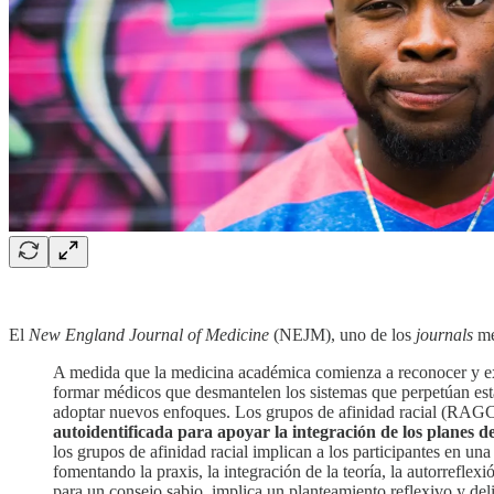
El
New England Journal of Medicine
(NEJM), uno de los
journals
mé
A medida que la medicina académica comienza a reconocer y exa
formar médicos que desmantelen los sistemas que perpetúan esta
adoptar nuevos enfoques. Los grupos de afinidad racial (RA
autoidentificada para apoyar la integración de los planes de
los grupos de afinidad racial implican a los participantes en un
fomentando la praxis, la integración de la teoría, la autorrefl
para un consejo sabio, implica un planteamiento reflexivo y del