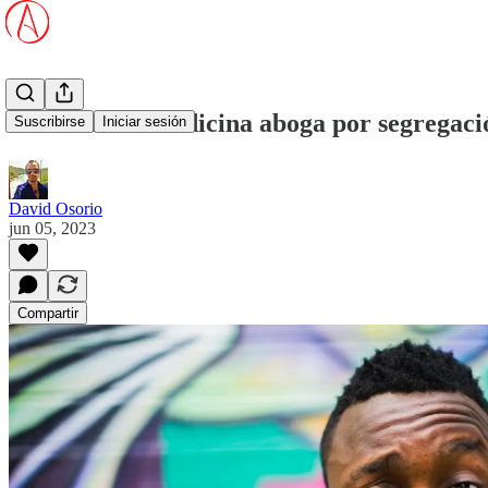
'Journal' de medicina aboga por segregaci
Suscribirse
Iniciar sesión
David Osorio
jun 05, 2023
Compartir