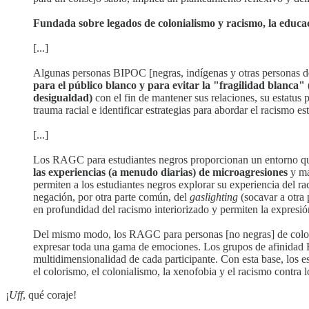
Fundada sobre legados de colonialismo y racismo, la educac
[...]
Algunas personas BIPOC [negras, indígenas y otras personas d
para el público blanco y para evitar la "fragilidad blanca" 
desigualdad)
con el fin de mantener sus relaciones, su estatus 
trauma racial e identificar estrategias para abordar el racismo est
[...]
Los RAGC para estudiantes negros proporcionan un entorno que 
las experiencias (a menudo diarias) de microagresiones
y ma
permiten a los estudiantes negros explorar su experiencia del ra
negación, por otra parte común, del
gaslighting
(socavar a otra 
en profundidad del racismo interiorizado y permiten la expresión 
Del mismo modo, los RAGC para personas [no negras] de color o
expresar toda una gama de emociones. Los grupos de afinidad BI
multidimensionalidad de cada participante. Con esta base, los
el colorismo, el colonialismo, la xenofobia y el racismo contra l
¡
Uff
, qué coraje!