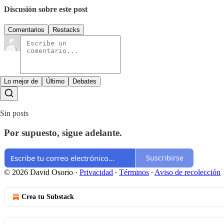
Discusión sobre este post
Comentarios
Restacks
Lo mejor de
Último
Debates
Sin posts
Por supuesto, sigue adelante.
Suscribirse
© 2026 David Osorio
·
Privacidad
∙
Términos
∙
Aviso de recolección
Crea tu Substack