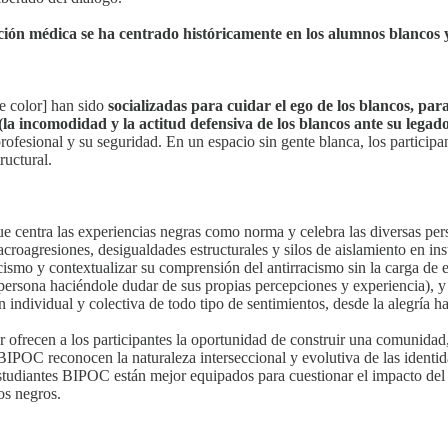
ión médica se ha centrado históricamente en los alumnos blancos 
e color] han sido
socializadas para cuidar el ego de los blancos, pa
(la incomodidad y la actitud defensiva de los blancos ante su legad
profesional y su seguridad. En un espacio sin gente blanca, los particip
ructural.
centra las experiencias negras como norma y celebra las diversas per
croagresiones, desigualdades estructurales y silos de aislamiento en 
cismo y contextualizar su comprensión del antirracismo sin la carga de e
persona haciéndole dudar de sus propias percepciones y experiencia), y
individual y colectiva de todo tipo de sentimientos, desde la alegría has
frecen a los participantes la oportunidad de construir una comunidad,
POC reconocen la naturaleza interseccional y evolutiva de las identidad
 estudiantes BIPOC están mejor equipados para cuestionar el impacto d
os negros.