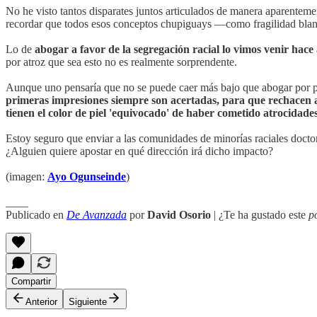
No he visto tantos disparates juntos articulados de manera aparenteme
recordar que todos esos conceptos chupiguays —como fragilidad blan
Lo de
abogar a favor de la segregación racial lo vimos venir hace
por atroz que sea esto no es realmente sorprendente.
Aunque uno pensaría que no se puede caer más bajo que abogar por pol
primeras impresiones siempre son acertadas, para que rechacen a
tienen el color de piel 'equivocado' de haber cometido atrocidade
Estoy seguro que enviar a las comunidades de minorías raciales docto
¿Alguien quiere apostar en qué dirección irá dicho impacto?
(imagen:
Ayo Ogunseinde
)
____
Publicado en
De Avanzada
por
David Osorio
| ¿Te ha gustado este
p
Compartir
Anterior
Siguiente