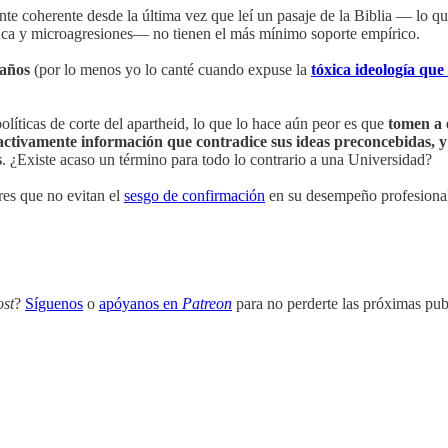
nte coherente desde la última vez que leí un pasaje de la Biblia — lo q
ca y microagresiones— no tienen el más mínimo soporte empírico.
 años
(por lo menos yo lo canté cuando expuse la
tóxica ideología que
íticas de corte del apartheid, lo que lo hace aún peor es que
tomen a 
ctivamente información que contradice sus ideas preconcebidas, y
s
. ¿Existe acaso un término para todo lo contrario a una Universidad?
res que no evitan el
sesgo de confirmación
en su desempeño profesional 
ost
?
Síguenos
o
apóyanos en
Patreon
para no perderte las próximas pub