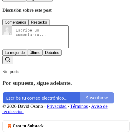
Discusión sobre este post
Comentarios
Restacks
Lo mejor de
Último
Debates
Sin posts
Por supuesto, sigue adelante.
Suscribirse
© 2026 David Osorio
·
Privacidad
∙
Términos
∙
Aviso de
recolección
Crea tu Substack